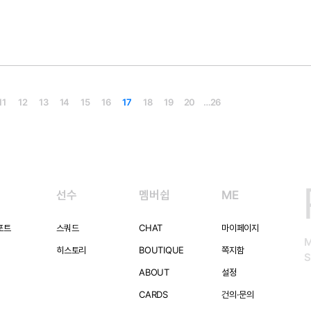
11
12
13
14
15
16
17
18
19
20
…
26
선수
멤버쉽
ME
포트
스쿼드
CHAT
마이페이지
히스토리
BOUTIQUE
쪽지함
S
ABOUT
설정
CARDS
건의·문의