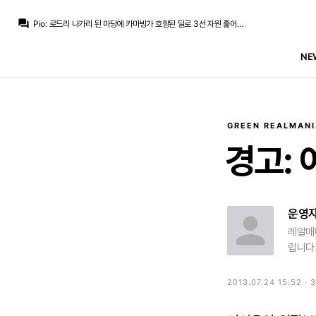
La Decimoquinta
:
핑계라고 하시니까 그럼 어떻게 했어야 했냐고 묻는거고 그나마 테오님이 말한 "에스피를 차라리 사지말지" 가 그나마 현실적인 답안인거죠
question_answer
Pio
:
로드리 나가리 된 마당에 카마빙가 호함된 딜로 3선 자원 훑어봤으면 좋겠네요
챔스3연패
:
기대가 높은 애였는데
챔스3연패
:
엔드릭은 어캐댈까..
NE
La Decimoquinta
:
어차피 곤살로 남았으면 비니, 디오망데 다 온 이상 누군가 안나가면 에스피도 25명이라 자리없는 상황이었으니까요
La Decimoquinta
:
곤살로가 남았으면 에스피가 안왔겠죠. 아니면 엔드릭이 팔리던가
라그
:
무리뉴가 곤살로는 핵심 자원이니 제발 남겨달라고 했으면 에스피가 파토났을지는 잘 모르겠지만...
라그
:
에스피라는 대안이 생기니까 가장 비싸게 부른 팀에 보내준거죠
La Decimoquinta
:
에스피 < 로드리라는게 아니라 그냥 페레스 입장에서 로드리는 부상/나이 이런 실력외 기타요소로 페레스에게 후순위였을수 있다는 이야기고
라그
:
곤살로도 이적시장 초기부터 입질이 있었는데 무리뉴가 확인한다고 남겨뒀던거고
GREEN REALMANI
La Decimoquinta
:
핑계라고 하시니까 그럼 어떻게 했어야 했냐고 묻는거고 그나마 테오님이 말한 "에스피를 차라리 사지말지" 가 그나마 현실적인 답안인거죠
경고:
운영
레알매
립니다
2013.07.24 15:52 · 