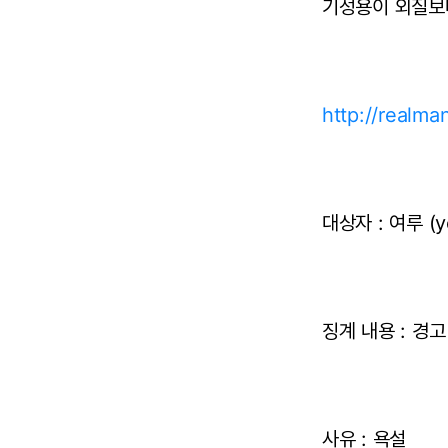
기성용이 외질보
http://realm
대상자 : 여루 (y
징계 내용 : 경고
사유 : 욕설