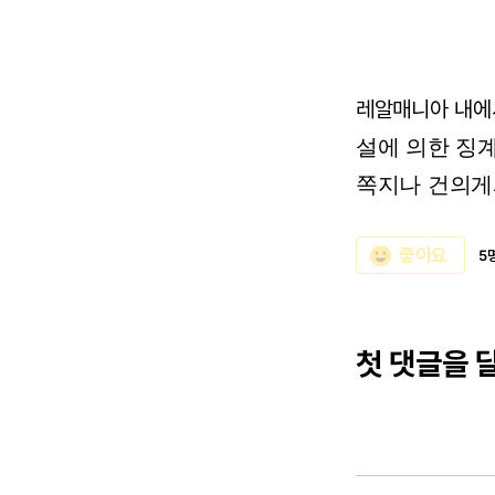
레알매니아 내에
설에 의한 징
쪽지나 건의게
emoji_emotions
좋아요
5
첫 댓글을 