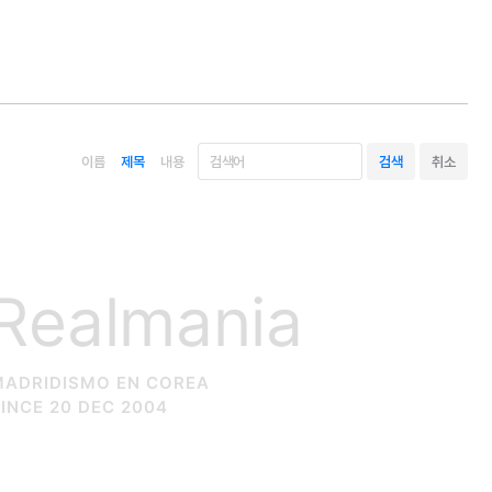
이름
제목
내용
Realmania
MADRIDISMO EN COREA
INCE 20 DEC 2004