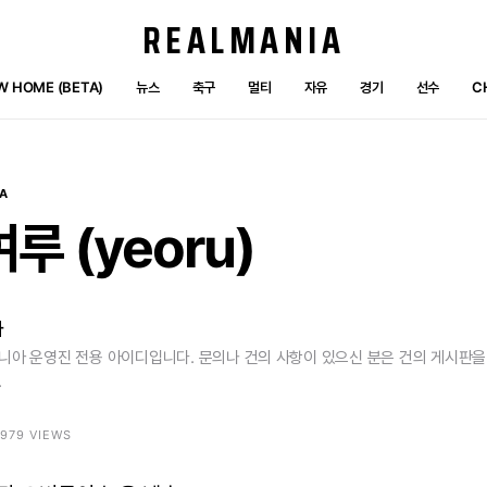
REALMANIA
W HOME (BETA)
뉴스
축구
멀티
자유
경기
선수
C
A
여루
(yeoru)
자
니아 운영진 전용 아이디입니다. 문의나 건의 사항이 있으신 분은 건의 게시판
.
3979 VIEWS