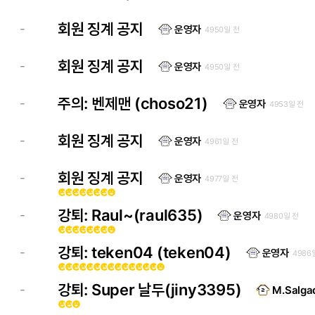
회원 징계 공지
-
운영자
4950일 전
회원 징계 공지
-
운영자
4950일 전
주의: 벤제맨 (choso21)
-
운영자
4953일 전
회원 징계 공지
-
운영자
4961일 전
회원 징계 공지
-
운영자
4977일 전
emoji_emotions
emoji_emotions
emoji_emotions
emoji_emotions
emoji_emotions
emoji_emotions
emoji_emotions
emoji_emotions
강퇴: Raul~(raul635)
-
운영자
4980일 전
emoji_emotions
emoji_emotions
emoji_emotions
emoji_emotions
emoji_emotions
emoji_emotions
emoji_emotions
emoji_emotions
강퇴: teken04 (teken04)
-
운영자
4986
emoji_emotions
emoji_emotions
emoji_emotions
emoji_emotions
emoji_emotions
emoji_emotions
emoji_emotions
emoji_emotions
emoji_emotions
emoji_emotions
emoji_emotions
emoji_emotions
emoji_emotions
emoji_emotions
emoji_emotions
강퇴: Super 날두(jiny3395)
-
M.Salga
emoji_emotions
emoji_emotions
emoji_emotions