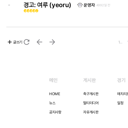
경고: 여루 (yeoru)
-
운영자
4992일 전
emoji_emotions
emoji_emotions
emoji_emotions
emoji_emotions
emoji_emotions
refresh
arrow_back
arrow_forward
add
글쓰기
1…
메인
게시판
경기
HOME
축구게시판
매치리
뉴스
멀티미디어
일정
공지사항
자유게시판