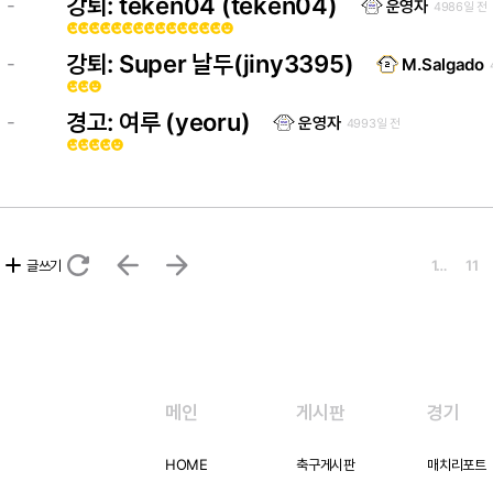
강퇴: teken04 (teken04)
-
운영자
4986일 전
emoji_emotions
emoji_emotions
emoji_emotions
emoji_emotions
emoji_emotions
emoji_emotions
emoji_emotions
emoji_emotions
emoji_emotions
emoji_emotions
emoji_emotions
emoji_emotions
emoji_emotions
emoji_emotions
emoji_emotions
강퇴: Super 날두(jiny3395)
-
M.Salgado
emoji_emotions
emoji_emotions
emoji_emotions
경고: 여루 (yeoru)
-
운영자
4993일 전
emoji_emotions
emoji_emotions
emoji_emotions
emoji_emotions
emoji_emotions
refresh
arrow_back
arrow_forward
add
글쓰기
1…
11
메인
게시판
경기
HOME
축구게시판
매치리포트