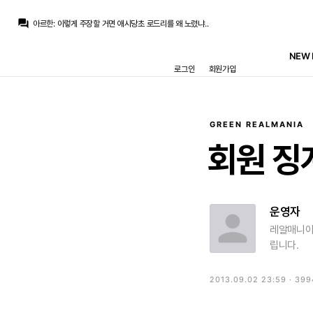
토티
:
m.realmania.net/board/view.php?id=news&no=10856 이 길로 영영 못 돌아올거 같은 선수
question_answer
아르한
:
이렇게 주장할 거면 애시당초 로드리를 왜 노렸냐..
아르한
:
로드리 터졌으면 딜없다 -> 우리팀 미들은 충분하다고 주장함
아르한
:
애초에 그것부터가 웃긴 일이죠
NEW 
닥터 둠
:
Variety) 시크릿 워즈 다음 영화는 엑스맨
로그인
회원가입
닥터 둠
:
???: 여보세요? 프랭크 삼촌, 죽이고 싶은 사람이 한 명 있는데요
마르코 로이스
:
피터야 넌 젠다야가 딱이야
마르코 로이스
:
진그레이와 피터 연애전선 밀던 사람들 오열 ㅋㅋ
닥터 둠
:
어둠데 티져 활약>폭스 엑스맨 전체 활약
M.Salgado
:
근데 사이클롭스 실사에선 멋지고 듬직하던 적이 없던거같음
GREEN REALMANIA
토티
:
m.realmania.net/board/view.php?id=news&no=10856 이 길로 영영 못 돌아올거 같은 선수
회원
징
운영자
레알매니아
립니다.
2013.09.02 23:59 · 39