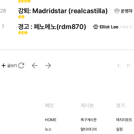
emoji_emotions
emoji_emotions
emoji_emotions
emoji_emotions
강퇴: Madridstar (realcastilla)
28
운영자
emoji_emotions
emoji_emotions
경고 : 페노메노(rdm870)
7
Elliot Lee
519일 전
emoji_emotions
emoji_emotions
emoji_emotions
refresh
arrow_back
arrow_forward
add
글쓰기
1…
11
메인
게시판
경기
HOME
축구게시판
매치리포트
뉴스
멀티미디어
일정