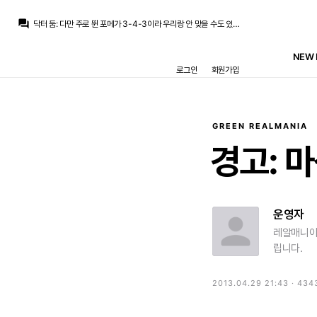
닥터 둠
:
출전 50경기 47경기인데 5-4-1 2경기, 4-2-3-1 2경기, 나머지 전부 3-4-3
question_answer
닥터 둠
:
다만 주로 뛴 포메가 3-4-3이라 우리랑 안 맞을 수도 있긴 해요
닥터 둠
:
알레시는 지난 시즌 렙쿠 출전 시간 1위라 그런 애들에 비하면 선녀일걸요
흰둥이
:
ㅋㅋ 지로나 돌풍 멤버들 다 이적하고 보니 걍 시스템빨이었던거 인정 ㅇㅇ 근데 알레시 가르시아는 리그 적응은 이미 된 선수라 그나마 낫지 않을까 싶은데
NEW 
La Decimoquinta
:
미겔도 나폴리에서 실패...사비뉴도 맨시티에서 실패...
로그인
회원가입
La Decimoquinta
:
지로나 돌풍의 주역들 대부분 망한거 같던데...도우비크도 망했고
닥터 둠
:
지로나 돌풍때 활약해서 라리가 23/24 올팀 수상도 있음
마르코 로이스
:
오디세이 보는데 이거 오디세이: 브랜드 뉴 데이 아님? ㅋㅋㅋㅋ
아자차타
:
렙쿠 ㄷㄷ?
닥터 둠
:
*스페셜리스트
GREEN REALMANIA
닥터 둠
:
출전 50경기 47경기인데 5-4-1 2경기, 4-2-3-1 2경기, 나머지 전부 3-4-3
경고:
마
운영자
레알매니아
립니다.
2013.04.29 21:43 · 434