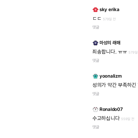
sky erika
ㄷㄷ
579일 전
댓글
마성의 래매
죄송합니다.
ㅠㅠ
579일
댓글
yoonalizm
성의가
약간
부족하긴
댓글
Ronaldo07
수고하십니다
559일 전
댓글