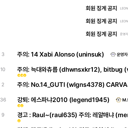
회원 징계 공지
LEON
회원 징계 공지
LEON
회원 징계 공지
운영자 
주의: 14 Xabi Alonso (uninsuk)
3
운영자
주의: 늑대와츄릅 (dhwnsxkr12), bitbug (v
10
emoji_emotions
emoji_emotions
emoji_emotions
주의: No.14_GUTI (wlgns4378) CARV
2
강퇴: 에스파냐2010 (legend1945)
36
M.
emoji_emotions
emoji_emotions
경고 : Raul~(raul635) 주의: 레알매냐 (me
9
emoji_emotions