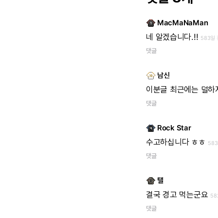
MacMaNaMan
네
알겠습니다.!!
583일 
댓글
남신
이분글
최근에는
덜하
댓글
Rock Star
수고하십니다
ㅎㅎ
58
댓글
탤
결국
경고
먹는군요
58
댓글