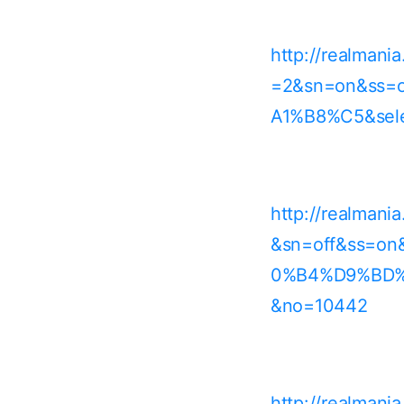
http://realman
=2&sn=on&ss=
A1%B8%C5&sele
http://realman
&sn=off&ss=
0%B4%D9%BD%C
&no=10442
http://realman