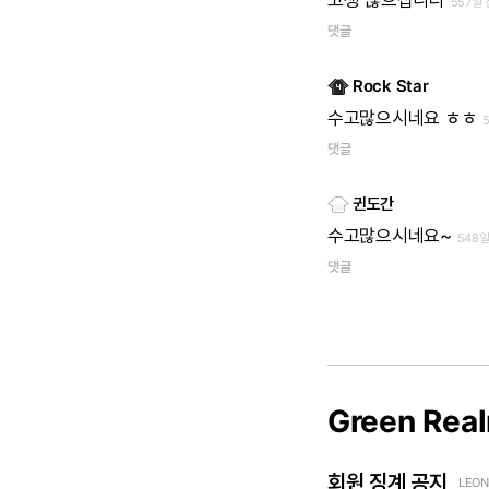
고생
많으십니다
557일 
댓글
Rock Star
수고많으시네요
ㅎㅎ
댓글
귄도간
수고많으시네요~
548일
댓글
Green Rea
회원 징계 공지
LEON