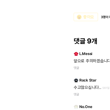
emoji_emotions
좋아요
3명이 
댓글 9개
L.Messi
앞으로
주의하겠습니다
댓글
Rock Star
수고많으십니다..
561일
댓글
No.One