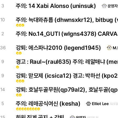
주의: 14 Xabi Alonso (uninsuk)
3
운영자
주의: 늑대와츄릅 (dhwnsxkr12), bitbug (v
10
emoji_emotions
emoji_emotions
emoji_emotions
주의: No.14_GUTI (wlgns4378) CARV
2
강퇴: 에스파냐2010 (legend1945)
36
M.
emoji_emotions
emoji_emotions
경고 : Raul~(raul635) 주의: 레알매냐 (me
9
emoji_emotions
강퇴: 맏모제 (icsica12) 경고: 박하선 (kpo2
9
emoji_emotions
emoji_emotions
emoji_emotions
강퇴: 호날두골무원(qp79al2), 호날두골(qp7
14
emoji_emotions
emoji_emotions
주의: 레매공식여신 (kesha)
5
Elliot Lee
525일
emoji_emotions
emoji_emotions
emoji_emotions
emoji_emotions
emoji_emotions
emoji_emotions
emoji_emotions
emoji_emotions
emoji_emotions
회원 징계 공지 + 강퇴
15
운영자
557일 전