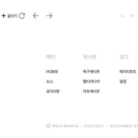
refresh
arrow_back
arrow_forward
add
글쓰기
1…
11
메인
게시판
경기
HOME
축구게시판
매치리포트
뉴스
멀티미디어
일정
공지사항
자유게시판
Ⓒ REALMANIA ─
CONTACT
─ DESIGNED 