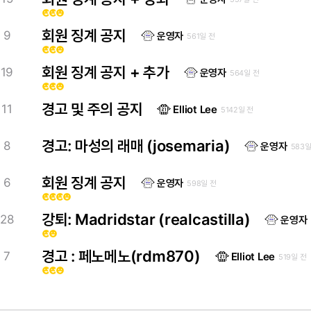
emoji_emotions
emoji_emotions
emoji_emotions
회원 징계 공지
9
운영자
561일 전
emoji_emotions
emoji_emotions
emoji_emotions
회원 징계 공지 + 추가
19
운영자
564일 전
emoji_emotions
emoji_emotions
emoji_emotions
경고 및 주의 공지
11
Elliot Lee
5142일 전
경고: 마성의 래매 (josemaria)
8
운영자
583일
회원 징계 공지
6
운영자
598일 전
emoji_emotions
emoji_emotions
emoji_emotions
emoji_emotions
강퇴: Madridstar (realcastilla)
28
운영자
emoji_emotions
emoji_emotions
경고 : 페노메노(rdm870)
7
Elliot Lee
519일 전
emoji_emotions
emoji_emotions
emoji_emotions