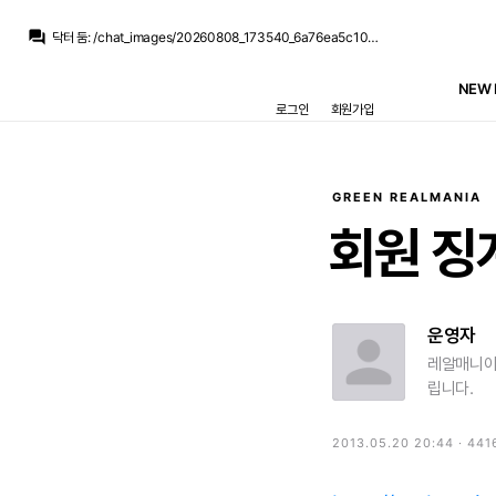
닥터 둠
:
얼굴 위쪽만 가리면 70대 할아버지 같...
question_answer
닥터 둠
:
/chat_images/20260808_173540_6a76ea5c10a77.jpg
뉴스봇
:
MARCA) 베르나르두 실바, 레알 데뷔전
뉴스봇
:
COPE) 로드리 바르사행, 플리크 승리 확정
NEW 
닥터 둠
:
출전 50경기 47경기인데 5-4-1 2경기, 4-2-3-1 2경기, 나머지 전부 3-4-3
로그인
회원가입
닥터 둠
:
다만 주로 뛴 포메가 3-4-3이라 우리랑 안 맞을 수도 있긴 해요
닥터 둠
:
알레시는 지난 시즌 렙쿠 출전 시간 1위라 그런 애들에 비하면 선녀일걸요
흰둥이
:
ㅋㅋ 지로나 돌풍 멤버들 다 이적하고 보니 걍 시스템빨이었던거 인정 ㅇㅇ 근데 알레시 가르시아는 리그 적응은 이미 된 선수라 그나마 낫지 않을까 싶은데
La Decimoquinta
:
미겔도 나폴리에서 실패...사비뉴도 맨시티에서 실패...
La Decimoquinta
:
지로나 돌풍의 주역들 대부분 망한거 같던데...도우비크도 망했고
GREEN REALMANIA
닥터 둠
:
얼굴 위쪽만 가리면 70대 할아버지 같...
회원
징
운영자
레알매니아
립니다.
2013.05.20 20:44 · 441