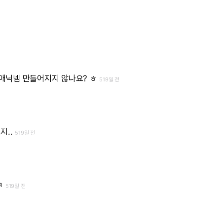
매닉넴
만들어지지
않나요?
ㅎ
519일 전
지..
519일 전
ㅋ
519일 전