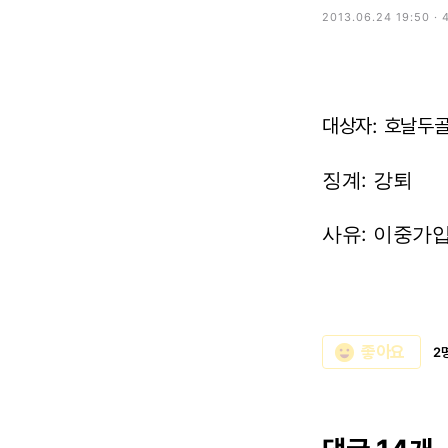
2013.06.24 19:50 ·
대상자: 호날두
징계: 강퇴
사유: 이중가
emoji_emotions
좋아요
2