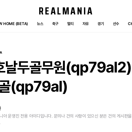
REALMANIA
W HOME (BETA)
뉴스
축구
멀티
자유
경기
선수
C
A
호날두골무원(qp79al2)
(qp79al)
자
니아 운영진 전용 아이디입니다. 문의나 건의 사항이 있으신 분은 건의 게시판
.