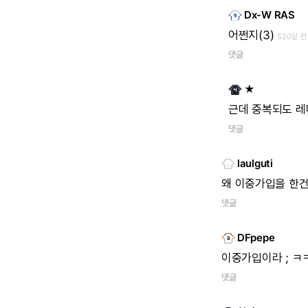
Dx-W RAS
어쩐지(3)
520일 전
댓글
★
근데
중복되도
레
댓글
laulguti
왜
이중가입을
한건
댓글
DFpepe
이중가입이라
;
ㅋ
댓글