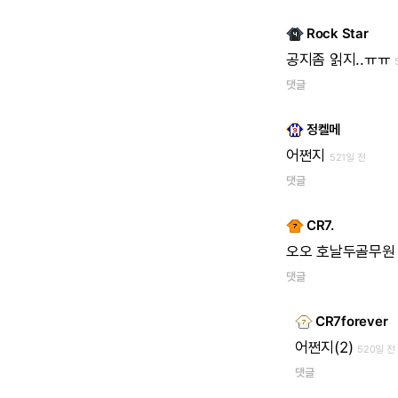
Rock Star
공지좀
읽지..ㅠㅠ
댓글
정켈메
어쩐지
521일 전
댓글
CR7.
오오
호날두골무원
댓글
CR7forever
어쩐지(2)
520일 전
댓글