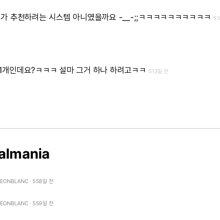
기가
추천하려는
시스템
아니였을까요
-__-;;ㅋㅋㅋㅋㅋㅋㅋㅋㅋㅋ
51
1개인데요?ㅋㅋㅋ
설마
그거
하나
하려고ㅋㅋ
513일 전
almania
LEONBLANC · 558일 전
LEONBLANC · 559일 전