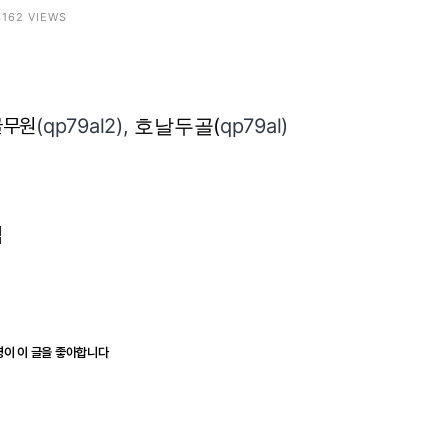
 4162 VIEWS
골무원
(qp79al2),
호날두골(
qp79al)
입
명이 이 글을 좋아합니다