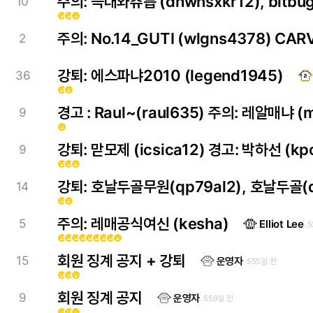
주의: 늑대와츄릅 (dhwnsxkr12), bitbug 
10
emoji_emotions
emoji_emotions
emoji_emotions
주의: No.14_GUTI (wlgns4378) CA
2
강퇴: 에스파냐2010 (legend1945)
36
emoji_emotions
emoji_emotions
경고 : Raul~(raul635) 주의: 레알매냐 (
9
emoji_emotions
강퇴: 맏모제 (icsica12) 경고: 박하선 (kp
9
emoji_emotions
emoji_emotions
emoji_emotions
강퇴: 호날두골무원(qp79al2), 호날두골(q
14
emoji_emotions
emoji_emotions
주의: 레매공식여신 (kesha)
5
Elliot Lee
5
emoji_emotions
emoji_emotions
emoji_emotions
emoji_emotions
emoji_emotions
emoji_emotions
emoji_emotions
emoji_emotions
emoji_emotions
회원 징계 공지 + 강퇴
15
운영자
555일 전
emoji_emotions
emoji_emotions
emoji_emotions
회원 징계 공지
9
운영자
559일 전
emoji_emotions
emoji_emotions
emoji_emotions