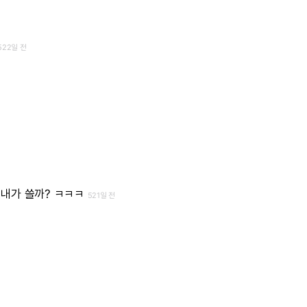
522일 전
내가
쓸까?
ㅋㅋㅋ
521일 전