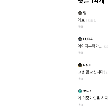
댓글 14개
탤
에효
522일 전
댓글
LUCA
아이디부터가...
52
댓글
Raul
고생
많으십니다!
5
댓글
로니7
왜
이중가입을
하
댓글