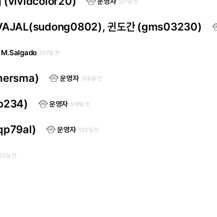
(vividcolor20)
운영자
501일 전
RVAJAL(sudong0802), 귄도간 (gms03230)
M.Salgado
507일 전
mersma)
운영자
508일 전
o234)
운영자
518일 전
p79al)
운영자
522일 전
23일 전