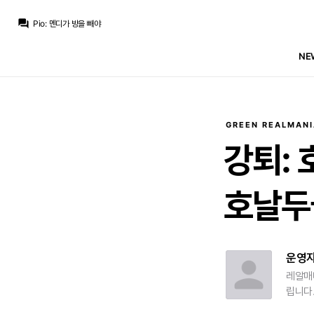
ㅇ-ㅇ
:
엔듹 나가면 디오망데 9번일듯
question_answer
Pio
:
멘디가 방을 빼야
마르코 로이스
:
비니 남고 디오망데도 오고 에스피도 있는 마당에 뛸 자리가 없음
마르코 로이스
:
엔드릭은 임대 갈거 같은데요
NE
마르코 로이스
:
호구야 새로운 친구 오는데 11번 줄 생각 없니? 없겠지
모하니
:
마리아노가 7번 달고있는 정도 아니면 등번호 뺐어서 주진 않죠 ㅋ
마르코 로이스
:
안되겠죠
Pio
:
에스피가 25번 받고
마르코 로이스
:
트렌트가 2번 달고 쿠쿠레야가 12번 4번 바스토니 이렇게 갔으면 하는데
Pio
:
이렇게 되지 않으려나요
GREEN REALMANI
ㅇ-ㅇ
:
엔듹 나가면 디오망데 9번일듯
강퇴:
호날두골
운영
레알매
립니다