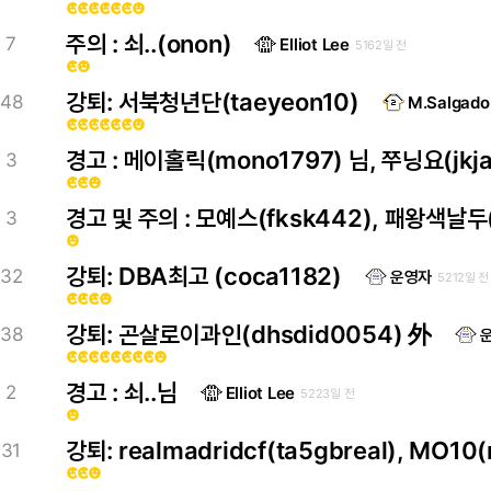
emoji_emotions
emoji_emotions
emoji_emotions
emoji_emotions
emoji_emotions
emoji_emotions
emoji_emotions
주의 : 쇠..(onon)
7
Elliot Lee
5162일 전
emoji_emotions
emoji_emotions
강퇴: 서북청년단(taeyeon10)
48
M.Salgado
emoji_emotions
emoji_emotions
emoji_emotions
emoji_emotions
emoji_emotions
emoji_emotions
emoji_emotions
경고 : 메이홀릭(mono1797) 님, 쭈닝요(jkja
3
emoji_emotions
emoji_emotions
emoji_emotions
3
emoji_emotions
강퇴: DBA최고 (coca1182)
32
운영자
5212일 전
emoji_emotions
emoji_emotions
emoji_emotions
emoji_emotions
강퇴: 곤살로이과인(dhsdid0054) 外
38
emoji_emotions
emoji_emotions
emoji_emotions
emoji_emotions
emoji_emotions
emoji_emotions
emoji_emotions
emoji_emotions
emoji_emotions
경고 : 쇠..님
2
Elliot Lee
5223일 전
emoji_emotions
강퇴: realmadridcf(ta5gbreal), MO10
31
emoji_emotions
emoji_emotions
emoji_emotions