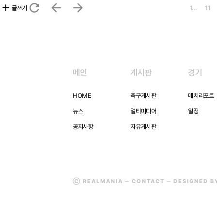
refresh
arrow_back
arrow_forward
add
글쓰기
1…
11
메인
게시판
경기
HOME
축구게시판
매치리포트
뉴스
멀티미디어
일정
공지사항
자유게시판
Ⓒ REALMANIA ─
CONTACT
─ DESIGNED 