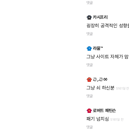
댓글
카시프리
굉장히
공격적인
성향
댓글
라울™
그냥
사이트
자체가
맘
댓글
ご,.ごㆀ
그냥
쇠
하신분
5161일 전
댓글
로버트 패틴슨
패기
넘치심
5161일 전
댓글