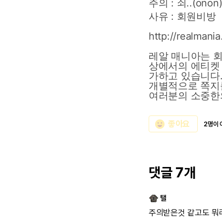
주의 : 쇠.
.(onon
사유
:
회원비방
http://realman
레알
매니아는
상에서의
에티켓
가하고
있습니다
개별적으로
쪽지
여러분의
소중한
emoji_emotions
좋아요
2명이 
댓글 7개
탤
주의받은것
같고도
뭐