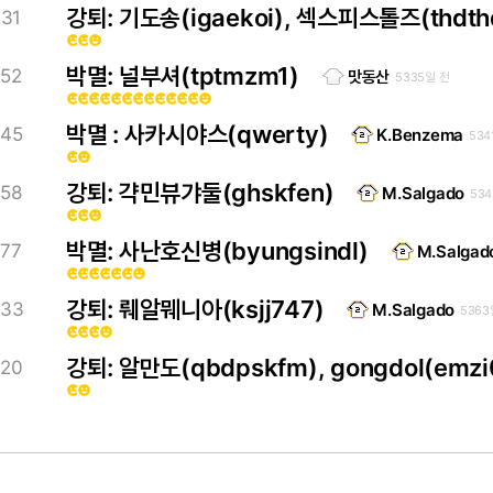
강퇴: 기도송(igaekoi), 섹스피스톨즈(thdth
31
emoji_emotions
emoji_emotions
emoji_emotions
박멸: 널부셔(tptmzm1)
52
맛동산
5335일 전
emoji_emotions
emoji_emotions
emoji_emotions
emoji_emotions
emoji_emotions
emoji_emotions
emoji_emotions
emoji_emotions
emoji_emotions
emoji_emotions
emoji_emotions
emoji_emotions
emoji_emotions
박멸 : 사카시야스(qwerty)
45
K.Benzema
534
emoji_emotions
emoji_emotions
강퇴: 갹민뷰갸둘(ghskfen)
58
M.Salgado
53
emoji_emotions
emoji_emotions
emoji_emotions
박멸: 사난호신병(byungsindl)
77
M.Salgad
emoji_emotions
emoji_emotions
emoji_emotions
emoji_emotions
emoji_emotions
emoji_emotions
emoji_emotions
강퇴: 뤠알뭬니아(ksjj747)
33
M.Salgado
5363
emoji_emotions
emoji_emotions
emoji_emotions
emoji_emotions
강퇴: 알만도(qbdpskfm), gongdol(emzi
20
emoji_emotions
emoji_emotions