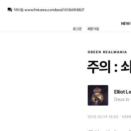
SYSTEM
:
{"players":"Lunin; Dumfries, Joan Mart[emoji:ed]nez, Rivas, Carreras; Valverde, Camavinga; Brahim, Arda G[emoji:fc]ler, Ciria; Endrick."}
question_answer
닥터 둠
:
www.fmkorea.com/best/10184918827
주드는고트다
:
이번경기 Rmtv에서 90분 풀경기 무료로 중계하나요 전에는 전반만 중계하길래…
ㅇ-ㅇ
:
엔드릭 왜 출전하냐… 에스피 냅두고
NEW 
흰둥이
:
ㅋㅋ 둠 형 배필보다 레알 경기가 더 재밌을 거 같은데 ㅋㅋ
로그인
회원가입
닥터 둠
:
아 출전하기 싫은데...
M.Salgado
:
루닌; 둠, 조안, 리바스, 카레; 발, 빙; 브라힘, 귈레르, 시리아; 엔드릭.
뉴스봇
:
SER) 마스탄투오노, 피오렌티나 임대 확정
닥터 둠
:
아스) 이번 시즌 투볼 베-추 ㅅㄱ
닥터 둠
:
내가 이 경기를 배필을 하면서 볼 수 있을까...
GREEN REALMANIA
SYSTEM
:
{"players":"Lunin; Dumfries, Joan Mart[emoji:ed]nez, Rivas, Carreras; Valverde, Camavinga; Brahim, Arda G[emoji:fc]ler, Ciria; Endrick."}
주의
:
쇠
Elliot L
Deus lo 
2013.02.14 13:50 · 439