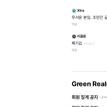
Xtra
무서운
분임.
조만간
댓글
리을용
패기갑
5160일 전
댓글
Green Rea
회원 징계 공지
LEON