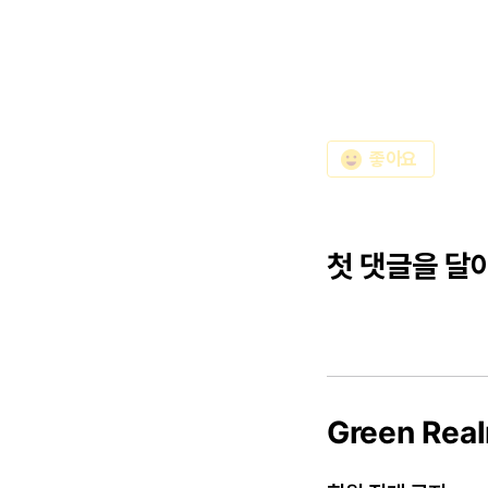
emoji_emotions
좋아요
첫 댓글을 달
Green Rea