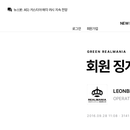
San Iker
:
카마빙가 답이 없다는 게 이번 프리시즌 경기들에서도 나오는 중이죠.
question_answer
뉴스봇
:
AS) 카스티야 매각 러시 지속 전망
뉴스봇
:
AS) 비니시우스, 카마빙가 지지 선언
뉴스봇
:
MARCA) 라리가 26-27 프리시즌 일정 공개
NEW 
Ibrahimovic
:
빙가가 아무래도 안팔리는거 같은데 부아디 재임대 보내놓고 빙가 1년만 더 가면 안될려나요 ㅎㅎ 우리 팀 정도면 보드진 의지만 있으면 노려 볼법 한데 아쉽네요
로그인
회원가입
스코월드
:
이미 시티쪽으로 많이 기울어진 상황이기도 하구요
스코월드
:
부아디는 아직 덜 여물긴 했습니다. 해도 릴에서 1년 재임대 요구할게 뻔해서
Ibrahimovic
:
우리팀은 릴 부아디랑은 링크 아예 없나요? 솔직히 저는 늙은 선수 내키지 않습니다 로드리 정도 나이랑 혹사면 아무리 월클이라도 언제 기량저하가 와도 이상하지 않다고 생각해서요 에시앙이나 캉테가 그랬었으니
닥터 둠
:
박스 오피스 기록 뒤져보는데 어떻게 2016년 슈퍼히어로 영화들에는 갓과 JOAT 함께 있는지...
흰둥이
:
무리뉴 또 스쿼드 얘기네 ㅋㅋ 페네르바체에서도 20인 맞춘다니 성격 못버림
GREEN REALMANIA
San Iker
:
카마빙가 답이 없다는 게 이번 프리시즌 경기들에서도 나오는 중이죠.
회원
징
LEONB
OPERAT
2016.09.28 11:08 · 314