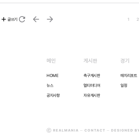
refresh
arrow_back
arrow_forward
add
글쓰기
1
2
메인
게시판
경기
HOME
축구게시판
매치리포트
뉴스
멀티미디어
일정
공지사항
자유게시판
Ⓒ REALMANIA ─
CONTACT
─ DESIGNED 