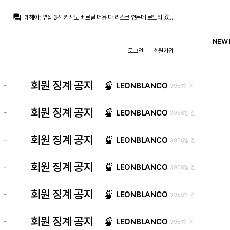
La Decimoquinta
:
애초에 무관이라고 단정짓는것 자체가 이해가 안간다는거죠
question_answer
데헤아
:
옆집 3선 카사도 베르날 더용 다 리스크 있는데 로드리 갔으니 이거 한숨만 나올뿐~
초금아
:
저는 그래도 라데시모님 의견도 충분히 나올법한 의견들이라고보긴해여
La Decimoquinta
:
그리고 전 페레스가 50M 비드한게 그렇게 욕먹을일인지도 잘 모르겠는데 초기비드 치고는 그냥 적정가격이라고 생각하고
NEW 
라그
:
왜 자꾸 말씀하시는지 모르겠음
로그인
회원가입
데헤아
:
3선문제가 올시즌만 그런게 아니여서 더 문제죠
라그
:
그러니까 내년 무관하는게 더 싫은 사람들에게 너희 이해 안간다고 몇번씩 말씀하셔봐야 좋은 반응 안 나올건데
초금아
:
응원해줘야지 뭔 방법이있겠지
초금아
:
그렇다고 세상끝난것도 아니고
회원 징계 공지
-
LEONBLANCO
3951일 전
초금아
:
그게 빠그라지니 화내는것도 이해되고
La Decimoquinta
:
애초에 무관이라고 단정짓는것 자체가 이해가 안간다는거죠
회원 징계 공지
-
LEONBLANCO
3956일 전
회원 징계 공지
-
LEONBLANCO
3956일 전
회원 징계 공지
-
LEONBLANCO
3958일 전
회원 징계 공지
-
LEONBLANCO
3958일 전
회원 징계 공지
-
LEONBLANCO
3961일 전