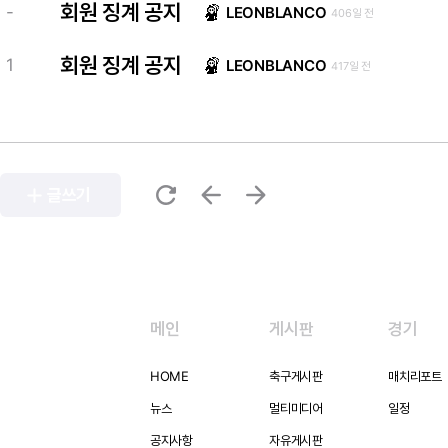
회원 징계 공지
-
LEONBLANCO
406일 전
회원 징계 공지
1
LEONBLANCO
417일 전
refresh
arrow_back
arrow_forward
add
글쓰기
메인
게시판
경기
HOME
축구게시판
매치리포트
뉴스
멀티미디어
일정
공지사항
자유게시판