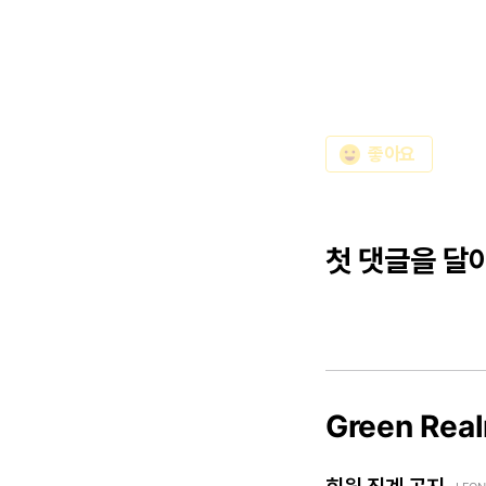
emoji_emotions
좋아요
첫 댓글을 달
Green Rea