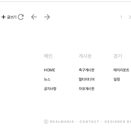
refresh
arrow_back
arrow_forward
add
글쓰기
1
2
메인
게시판
경기
HOME
축구게시판
매치리포트
뉴스
멀티미디어
일정
공지사항
자유게시판
Ⓒ REALMANIA ─
CONTACT
─ DESIGNED 