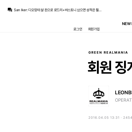
베르스타펜
:
확실히 지금은 레알도 사려고 하긴 하나요??
question_answer
San Iker
:
디오망데 살 돈으로 로드리+바스토니 샀으면 성적은 훨씬 더 잘 뽑았을듯요...ㅋㅋ
Iker_Casillas
:
바르샤의 오퍼가 얼마나 높은지는 중요한게 아니거든요 레알이 살 맘이 없으니까 바르샤행을 택하는거지
닥터 둠
:
[gif:static.klipy.com/ii/2711dd8a75a85be822d136ec94899b3f/f5/da/Zm2BIiZP.gif]
NEW 
초금아
:
공격수고 뭐고 다 그냥 실화냐 이러고있음 ㅋㅋ...
로그인
회원가입
베르스타펜
:
보드진도 참 멍청하네
Pio
:
알파이자 오메가인 선수를 라이벌에게 헌납하기
Iker_Casillas
:
오로지 로드리는 레알만 나왔던건데 바르샤행이 열렸다는 거고
초금아
:
이미 다들 실화냐 하면서 볼꼬집는 모양이던데
초금아
:
디오망데 '왔더니 불이나있음'
GREEN REALMANIA
베르스타펜
:
확실히 지금은 레알도 사려고 하긴 하나요??
회원
징
LEONB
OPERAT
2016.04.05 13:31 · 245