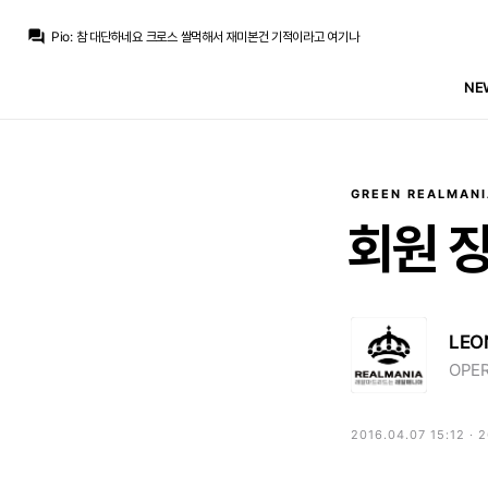
no6Redondo
:
아예 접촉조차 있었는지
question_answer
Pio
:
참 대단하네요 크로스 쌀먹해서 재미본건 기적이라고 여기나
no6Redondo
:
이런 스탠스는 말이 안되요
초금아
:
에혀 이부분은 지적하기 벅참
NE
La Decimoquinta
:
페레스는 예전이나 지금이나 고집 하나는 대단한 양반이라
no6Redondo
:
디오망데 생각하면
Pio
:
디오망데 한시즌 반짝한 친구 뭐 그렇게 중요하다고 열을 올려서 로드리는 거들떠도 안봤을까요
초금아
:
그래서 데려온게 무리뉴면…
초금아
:
크로스 없으려면 대안이라도 만들든가
Pio
:
그래요 페영감님 축구 모른다고 하세요
GREEN REALMANI
no6Redondo
:
아예 접촉조차 있었는지
회원
LEO
OPER
2016.04.07 15:12 · 