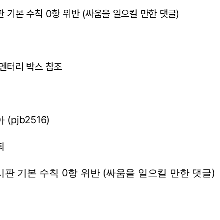
판 기본 수칙 0항 위반 (싸움을 일으킬 만한 댓글)
코멘터리 박스 참조
아
(pjb2516)
퇴
시판
기본
수칙
0항
위반
(싸움을
일으킬
만한
댓글)