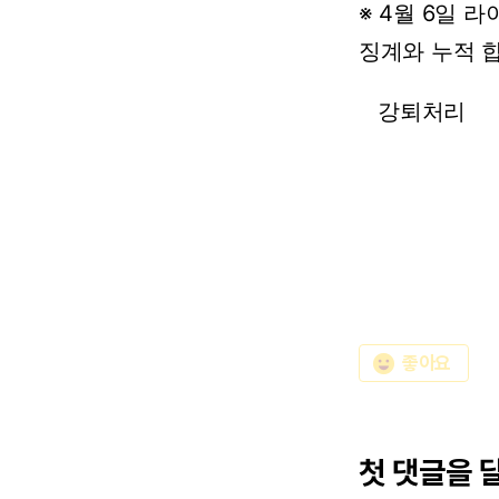
※
4월
6일
라
징계와
누적
합
강퇴처리
emoji_emotions
좋아요
첫 댓글을 