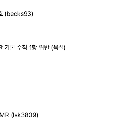
 (becks93)
 기본 수칙 1항 위반 (욕설)
R (lsk3809)