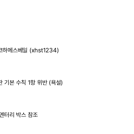
하메스베일 (xhst1234)
판 기본 수칙 1항 위반 (욕설)
코멘터리 박스 참조