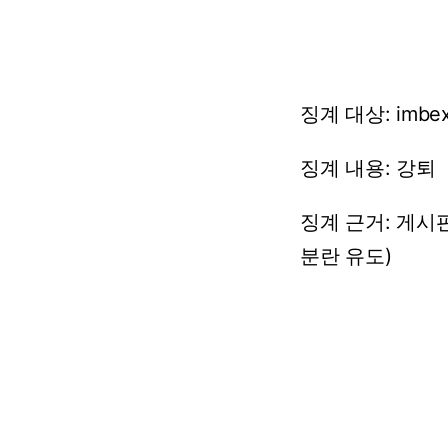
징계
대상:
imbe
징계
내용:
강퇴
징계
근거:
게시
분란
유도)