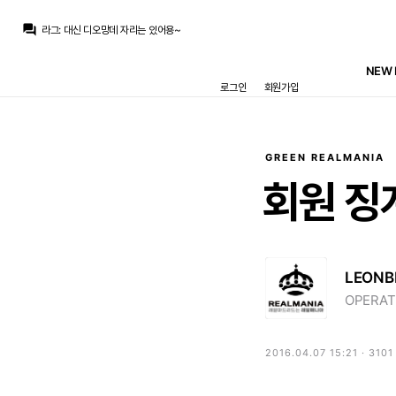
La Decimoquinta
:
물론 저 이유가 전부냐고 하면 저도 그렇다고는 생각하지 않고 다른 싫은 이유가 더 존재할거라고는 보지만
question_answer
라그
:
대신 디오망데 자리는 있어용~
Pio
:
온스테인 당장 휴가가라 제발
La Decimoquinta
:
뭐 일단 유력언론으로부터 나온 대답이 저러니까 한 이야기죠.
NEW 
라그
:
'로드리는 레알 마드리드가 추구하는 프로필이 아니다' 하면서 부상, 나이 핑계대면 오히려 더 욕먹으니까 내놓는게 자리가 없어용~
로그인
회원가입
초금아
:
믿고 자러감니다 ㅜㅜ
마르코 로이스
:
거절할 이유가 없어요
초금아
:
그..렇게 해줄수있지?
마르코 로이스
:
시티는 원래 바르사랑 협력관계입니다
초금아
:
목벨 뜬거면… 이제 시티가 거절만 좀 때려주길
GREEN REALMANIA
La Decimoquinta
:
물론 저 이유가 전부냐고 하면 저도 그렇다고는 생각하지 않고 다른 싫은 이유가 더 존재할거라고는 보지만
회원
징
LEONB
OPERAT
2016.04.07 15:21 · 310