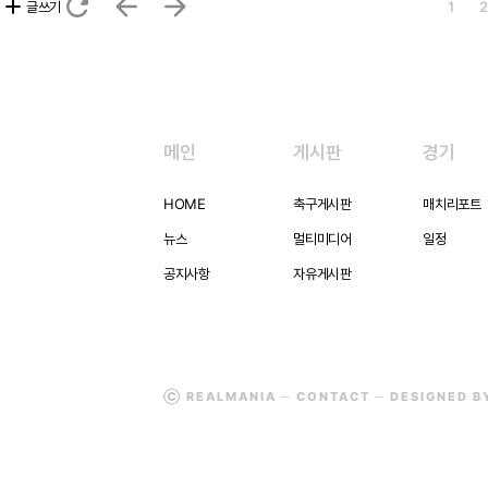
refresh
arrow_back
arrow_forward
add
글쓰기
1
2
메인
게시판
경기
HOME
축구게시판
매치리포트
뉴스
멀티미디어
일정
공지사항
자유게시판
Ⓒ REALMANIA ─
CONTACT
─ DESIGNED 