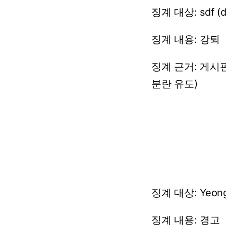
징계
대상:
sdf
(
징계
내용:
강퇴
징계 근거:
게시
분란
유도)
징계
대상:
Yeon
징계
내용:
경고