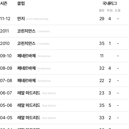
시즌
클럽
국내리그
출장
득점
도움
11-12
안지
29
4
-
Anzhi Makhachkala
2011
코린치안스
Corinthians
2010
코린치안스
35
1
-
Corinthians
09-10
페네르바체
11
-
Fenerbahce
08-09
페네르바체
32
4
-
Fenerbahce
07-08
페네르바체
22
2
-
Fenerbahce
06-07
레알 마드리드
23
3
-
Real Madrid
05-06
레알 마드리드
35
5
-
Real Madrid
04-05
레알 마드리드
33
2
-
Real Madrid