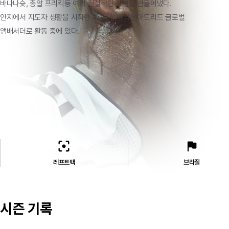
바나나슛,
총알
프리킥등
여러
전설적인
장면을
만들어냈다.
안지에서
지도자
생활을
시작한
이후,
현재
레알마드리드
글로벌
앰배서더로
활동
중에
있다.
filter_center_focus
flag
레프트백
브라질
시즌 기록