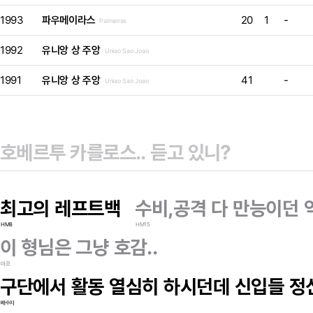
1993
파우메이라스
20
1
-
Palmeiras
1992
유니앙 상 주앙
Uniao Sao Joao
1991
유니앙 상 주앙
41
-
Uniao Sao Joao
최고의 레프트백
수비,공격 다 만능이던 
HM8
HM15
이 형님은 그냥 호감..
마코
구단에서 활동 열심히 하시던데 신입들 정
배수지