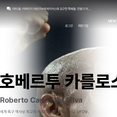
닥터 둠
:
레이커스는 CBA 협약 위반이라 판단해 거절
question_answer
닥터 둠
:
카와이가 19년 FA때 레이커스에 요구한 특혜들: 전용기 이용 권한, 무상 주택 제공, 경기 외적인 보장 수익, 그리고 구단 지분 제공 요구
닥터 둠
:
임마야 닉값할려고 둠맘 한거다...
흰둥이
:
ㅋㅋ 둠프리스 팬이었구나.. 근데 진짜 레알 오면 빌드업 때문에 힘들어할듯
NEW 
닥터 둠
:
둠맘하기 참 힘드네요...
로그인
회원가입
뉴스봇
:
The Athletic) 무리뉴, 넷플릭스 다큐로 복귀
흰둥이
:
ㅇㅇ 둠프리스는 걍 운동능력 하나로 버티는 선수지 빌드업은 답도없음 ㅋㅋ
떼오
:
주전 먹을 일은 없을거 같긴함
떼오
:
둠프리스 하는거 보니까
Pio
:
베실바도 볼을 앞으로 방출하는건 되는데, 빌드업 방향을 잡는건 불가능해보여요
닥터 둠
:
레이커스는 CBA 협약 위반이라 판단해 거절
호베르투 카를로
Roberto Carlos Da Silva
세계
축구
역사상
최고의
레프트백으로
평가받는다.
UFO슛,