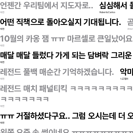
언젠간 우리팀에서 지도자로..
심심해서 
태연
RobertoCarlos
어떤 직책으로 돌아오실지 기대됩니다.
태연
Amor 
10월의 카옹 잼 ㅠㅠ 마르셀로 큰일났어요 .
태연
매달 매달 들렀다 가게 되는 담벼락 그리운 
태연
레전드 풀백 매순간 기억하겠습니다.
악마
태연
니고질라
레전드 매치 패널티킥 ㅋㅋㅋㅋㅋㅋㅋㅋ
ㅋㅋㅋㅋㅋㅋㅋ
태연
ㅠㅠ 거절하셨다구요.. 그럼 오시는데 더
태연
왼쪽 요즘 속 썩이네요 ㅠㅠㅠㅠㅠㅠㅠㅠ