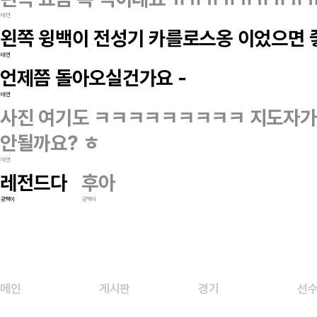
태연
왼쪽 윙백이 전성기 카를로스옹 이었으면 
태연
언제쯤 돌아오실건가요 -
태연
사진 여기도 ㅋㅋㅋㅋㅋㅋㅋㅋㅋ 지도자가
안될까요? ㅎ
태연
레전드다
후아
광빡이
광빡이
메인
게시판
경기
선