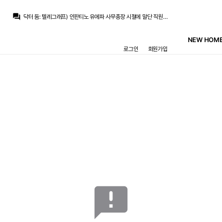
question_answer
닥터 둠
:
텔레그래프) 인판티노 유에파 사무총장 시절에 말단 직원과 불륜을 한 것으로 의심
챔스3연패
:
뽕따 사러 나가야지
Galácticos21
:
로드리 저렇게 쉽게 바르샤 간다고 뉴스 나오는거 보면 페레즈가 제대로 된 오퍼를 하긴 했나 싶네요
NEW HOME
흰둥이
:
ㅋㅋ 무리타는 아니고 그냥 무리뉴 얘기만 나오면 현타오는 사람임
로그인
회원가입
La Decimoquinta
:
흰둥이 무리타였나
흰둥이
:
ㅋㅋ 왜 내가 고장남 ㅋㅋ 무리뉴 얘기만 나오면 원래 그럼
마르코 로이스
:
흰둥이 고장났네
TheWeeknd
:
무관이면 세시즌 연속인데 무조건이죠
마요
:
...업뎃이느리니 좋은부분도 있네
흰둥이
:
모르겠는데 페네르바체 성적이 계속 이모양이면 감독이든 선수든 갈아엎을 수밖에 없지 않나 싶은데 ㅋㅋ 근데 무리뉴도 이제 어디 가서 우승하기 쉽지 않아보임
announcement