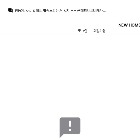
question_answer
흰둥이
:
ㅇㅇ 귈레르 계속 노리는 거 맞지 ㅋㅋ 근데 페네르바체가 쉽게 안 줄 듯
뉴스봇
:
MARCA) 레알, 귈레르 포기 못 한다
뉴스봇
:
MARCA) 무리뉴, 베르나르두 데뷔전 평가
NEW HOME
뉴스봇
:
COPE) 카를로스 에스피, 데뷔골 소감 밝혀
로그인
회원가입
뉴스봇
:
공홈) 부다페스트 원정 1-2 승리
뉴스봇
:
공홈) 무리뉴, 전반 지배력에 만족감
뉴스봇
:
공홈) 에스피, 레알 데뷔골에 감격
챔스3연패
:
잘했나요 다들
SYSTEM
:
{}
왼발의족염긱스
:
비니시우스 닮은 다른 사람 아닌가
announcement