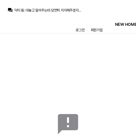
question_answer
닥터 둠
:
대놓고 밀어주는데 당연히 지지해주겠지...
닥터 둠
:
아르헨티나 축협 인판티노 지지
닥터 둠
:
레매에 가지고 계신 분?
NEW HOME
닥터 둠
:
*예정
로그인
회원가입
닥터 둠
:
ESPN) 댈러스는 쿠퍼 플래그 데뷔 경기 패치 싸인 카드를 주면 32년 동안 유효한 1층 티켓 2장을 포함한 패키지로 교환해줄 예전
흰둥이
:
ㅋㅋ 베실바 투볼이면 수비 부담 실화냐 ㅋㅋ 시바도 막아야됨
닥터 둠
:
베실바 투볼 선발
마르코 로이스
:
등록을 못맞춰줄텐데 ㅋㅋㅋㅋ
마르코 로이스
:
바르사가 이적료를 맞춰준다 치더라도
마르코 로이스
:
로드리는 하나 간과한게 있는데
announcement