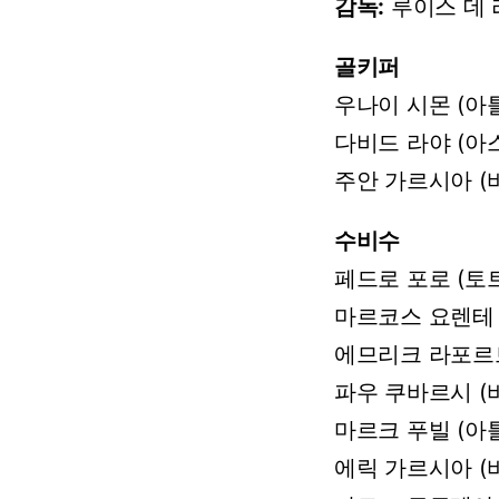
감독:
루이스
데
골키퍼
우나이
시몬
(아
다비드
라야
(아
주안
가르시아
(
수비수
페드로
포로
(토
마르코스
요렌테
에므리크
라포르
파우
쿠바르시
(
마르크
푸빌
(아
에릭
가르시아
(