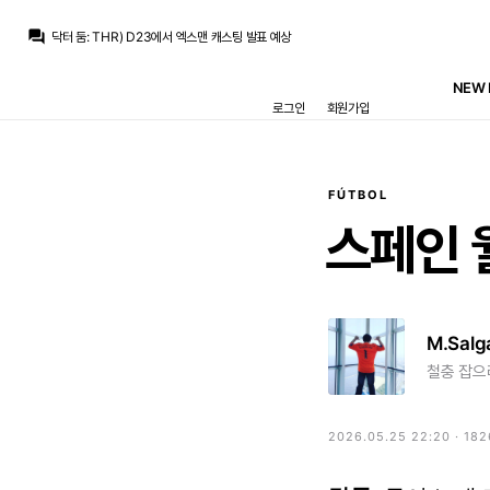
베르스타펜
:
로드리 얼마에 가는지 아직 1티어 안떴나요?
question_answer
닥터 둠
:
THR) D23에서 엑스맨 캐스팅 발표 예상
닥터 둠
:
브뉴데 각본가인 크리스 맥카나&에릭 소머스가 둠스데이와 시크릿 워즈도 담당하고 있다는 후문
La Decimoquinta
:
압박없는 위치로 숨어버린다, 편한 위치에서만 플레이한다, 의미없는 매크로 패스만 한다 등등...
NEW 
La Decimoquinta
:
공신력은 별로 없는거같은데 로카텔리 링크가 잠깐 있었는데 얘가 아이러니하게도 유베팬들로부터 욕먹는 레파토리가 추멘이랑 비슷합니다
로그인
회원가입
San Iker
:
최선은 당연히 로드리 그냥 데려오는 거겠지만요.
San Iker
:
이번시즌 버릴 거 아니면 로드리 놓치더라도 유벤투스의 로카텔리나 팰리스의 워튼 같은 선수라도 좀 데려오는 게 맞다고 생각하는데 페레스가 말을 쳐들을 거 같지가 않군요..
닥터 둠
:
m.fmkorea.com/best/10162046506
La Decimoquinta
:
라센시오가 다치지만 않았어도 저기로 보내면 딱이었을거 같은데
온태
:
아 라센시오 데려가지
FÚTBOL
베르스타펜
:
로드리 얼마에 가는지 아직 1티어 안떴나요?
스페인
M.Salg
철충 잡으려
2026.05.25 22:20 · 18