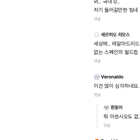
와..
국대
0..
저기
들어갈만한
팀네
댓글
세르히오 라모스
세상에..
레알마드리드
없는
스페인의
월드컵
댓글
Veronaldo
이건
많이
심각하네요.
댓글
흰둥이
뭐
아센시오도
없
댓글