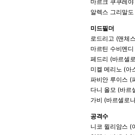
마르크
쿠쿠레야
알렉스
그리말도
미드필더
로드리고
(맨체
마르틴
수비멘디
페드리 (바르셀로
미켈
메리노
(아
파비안
루이스
(
다니
올모
(바르
가비
(바르셀로나
공격수
니코
윌리암스
(