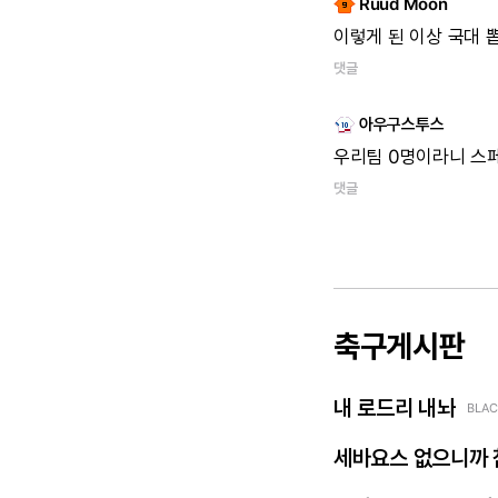
Ruud Moon
이렇게
된
이상
국대
댓글
아우구스투스
우리팀
0명이라니
스
댓글
축구게시판
내 로드리 내놔
BLAC
세바요스 없으니까 