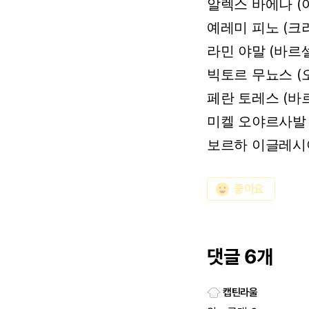
알렉스
바에나
(
예레미
피노
(크
라민
야말
(바르
빅토르
무뇨스
(
페란
토레스
(바
미켈
오야르사발
보르하
이글레시
emoji_emotions
좋아요
댓글 6개
캡틴라울