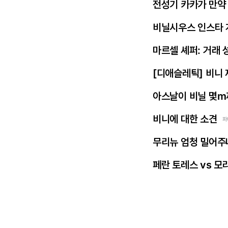
전성기 카카가 만약
비닐시우스 인스타 
마르셀 셰퍼: 거래 
[디애슬레틱] 비니
아스날이 비닐 몇m
비니에 대한 소견
파
무리뉴 엄청 밀어주
페란 토레스 vs 모