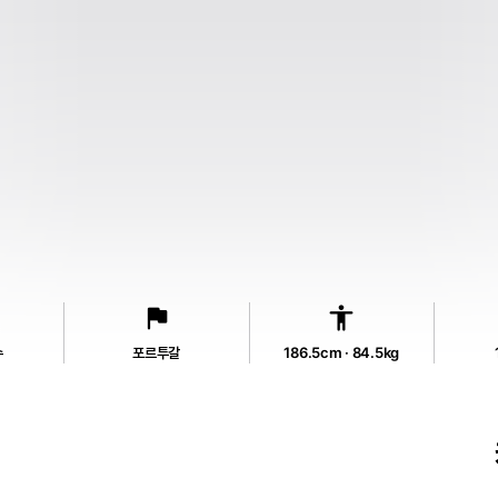
flag
accessibility
수
포르투갈
186.5cm · 84.5kg