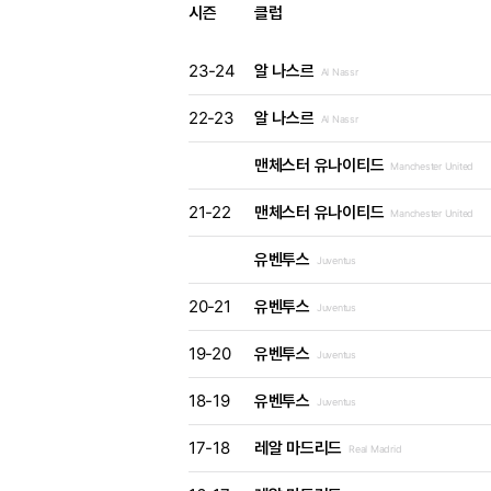
시즌
클럽
23-24
알 나스르
Al Nassr
22-23
알 나스르
Al Nassr
맨체스터 유나이티드
Manchester United
21-22
맨체스터 유나이티드
Manchester United
유벤투스
Juventus
20-21
유벤투스
Juventus
19-20
유벤투스
Juventus
18-19
유벤투스
Juventus
17-18
레알 마드리드
Real Madrid