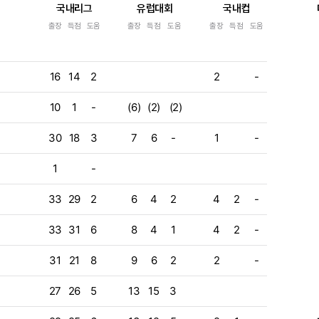
국내리그
유럽대회
국내컵
출장
득점
도움
출장
득점
도움
출장
득점
도움
e
e
16
14
2
2
-
e
e
10
1
-
(6)
(2)
(2)
e
30
18
3
7
6
-
1
-
e
1
-
e
33
29
2
6
4
2
4
2
-
e
33
31
6
8
4
1
4
2
-
e
31
21
8
9
6
2
2
-
e
e
27
26
5
13
15
3