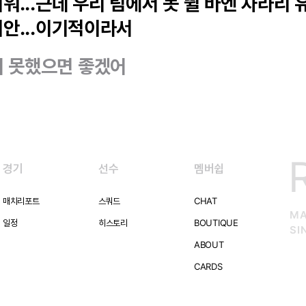
리워...근데 우리 팀에서 못 뛸 바엔 차라리
미안...이기적이라서
서 못했으면 좋겠어
경기
선수
멤버쉽
매치리포트
스쿼드
CHAT
MA
일정
히스토리
BOUTIQUE
SI
ABOUT
CARDS