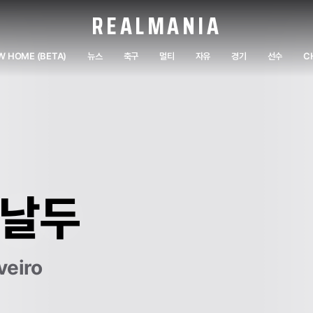
REALMANIA
W HOME (BETA)
뉴스
축구
멀티
자유
경기
선수
C
호날두
veiro