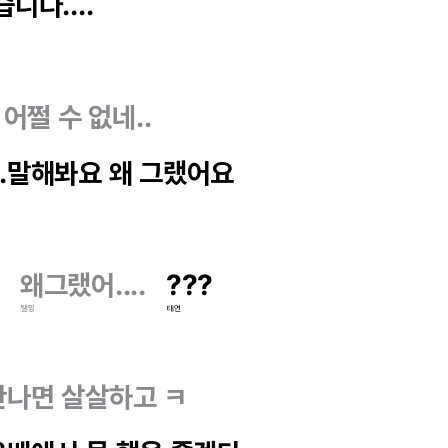
니다....
어쩔 수 없네..
..말해봐요 왜 그랬어요
왜그랬어....
???
탤찡
태연
만나면 살살하고 ㅋ