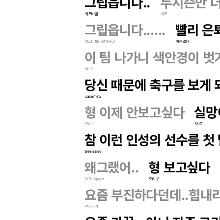
그립읍니다..
두시즌만 더
카르바할
마코
그립읍니다......
빨리 은
미스터브라질비닐갓
이름없음
이 팀 나가니 색안경이 벗겨
배수지
당신 때문에 축구를 보게 되
casemiro
형 이제 안보고싶다
실망
호타쿠
SH7
참 이런 인성의 선수를 첫
Beenzino
왜그랬어..
형 보고싶다
M.Salgado
호타쿠
요즘 부진하다던데..힘내라
안동권가