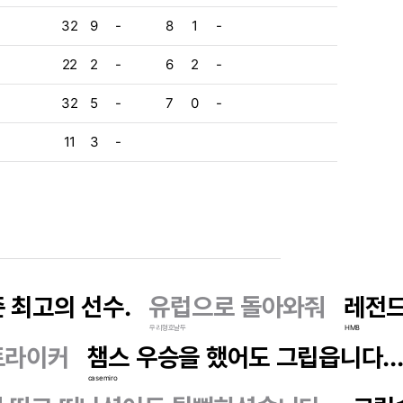
32
9
-
8
1
-
22
2
-
6
2
-
32
5
-
7
0
-
11
3
-
 최고의 선수.
유럽으로 돌아와줘
레전드
우리형호날두
HM8
트라이커
챔스 우승을 했어도 그립읍니다..
casemiro