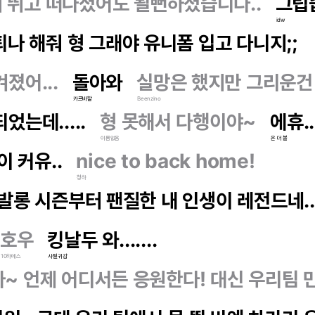
 뛰고 떠나셨어도 될뻔하셨습니다..
그립습
idw
퇴나 해줘 형 그래야 유니폼 입고 다니지;;
졌어...
돌아와
실망은 했지만 그리운건 
카르바할
Beenzino
었는데.....
형 못해서 다행이야~
에휴.
이름없음
온 더 볼
이 커유..
nice to back home!
청하
 발롱 시즌부터 팬질한 내 인생이 레전드네..
호우
킹날두 와.......
10하메스
사필귀감
~ 언제 어디서든 응원한다! 대신 우리팀 