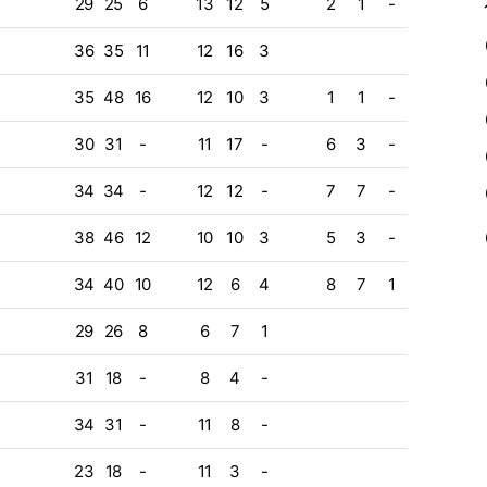
29
25
6
13
12
5
2
1
-
36
35
11
12
16
3
35
48
16
12
10
3
1
1
-
30
31
-
11
17
-
6
3
-
34
34
-
12
12
-
7
7
-
38
46
12
10
10
3
5
3
-
34
40
10
12
6
4
8
7
1
29
26
8
6
7
1
31
18
-
8
4
-
34
31
-
11
8
-
23
18
-
11
3
-