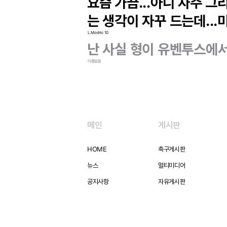
요즘 가끔...아니 자주 그
는 생각이 자꾸 드는데...
L.Modric 10
난 사실 형이 유벤투스에
이름없음
메인
게시판
HOME
축구게시판
뉴스
멀티미디어
공지사항
자유게시판