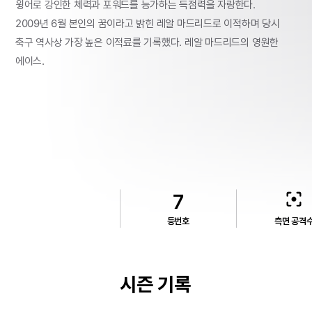
윙어로
강인한
체력과
포워드를
능가하는
득점력을
자랑한다.
2009년
6월
본인의
꿈이라고
밝힌
레알
마드리드로
이적하며
당시
축구
역사상
가장
높은
이적료를
기록했다.
레알
마드리드의
영원한
에이스.
filter_center_focus
7
등번호
측면 공격
시즌 기록