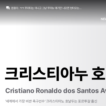
Galácticos21
:
로드리 저렇게 쉽게 바르샤 간다고 뉴스 나오는거 보면 페레즈가 제대로 된 오퍼를 하긴 했나 싶네요
question_answer
흰둥이
:
ㅋㅋ 무리타는 아니고 그냥 무리뉴 얘기만 나오면 현타오는 사람임
La Decimoquinta
:
흰둥이 무리타였나
흰둥이
:
ㅋㅋ 왜 내가 고장남 ㅋㅋ 무리뉴 얘기만 나오면 원래 그럼
NE
마르코 로이스
:
흰둥이 고장났네
TheWeeknd
:
무관이면 세시즌 연속인데 무조건이죠
마요
:
...업뎃이느리니 좋은부분도 있네
흰둥이
:
모르겠는데 페네르바체 성적이 계속 이모양이면 감독이든 선수든 갈아엎을 수밖에 없지 않나 싶은데 ㅋㅋ 근데 무리뉴도 이제 어디 가서 우승하기 쉽지 않아보임
데헤아
:
나요
데헤아
:
무리뉴 다음 시즌에 무관하면 경질되?
Galácticos21
:
로드리 저렇게 쉽게 바르샤 간다고 뉴스 나오는거 보면 페레즈가 제대로 된 오퍼를 하긴 했나 싶네요
크리스티아누 
Cristiano Ronaldo dos Santos A
'세계에서
가장
비싼
축구선수'
크리스티아노
호날두는
포르투갈
출신