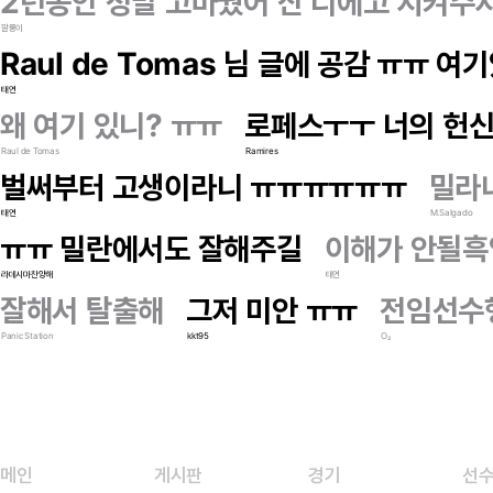
2년동안 정말 고마웠어 산 디에고 지켜주지
깔롱이
Raul de Tomas 님 글에 공감 ㅠㅠ
태연
왜 여기 있니? ㅠㅠ
로페스ㅜㅜ 너의 헌신
Raul de Tomas
Ramires
벌써부터 고생이라니 ㅠㅠㅠㅠㅠㅠ
밀라
태연
M.Salgado
ㅠㅠ 밀란에서도 잘해주길
이해가 안될흑
라데시마찬양해
태연
잘해서 탈출해
그저 미안 ㅠㅠ
전임선수
Panic Station
kkt95
O₂
메인
게시판
경기
선