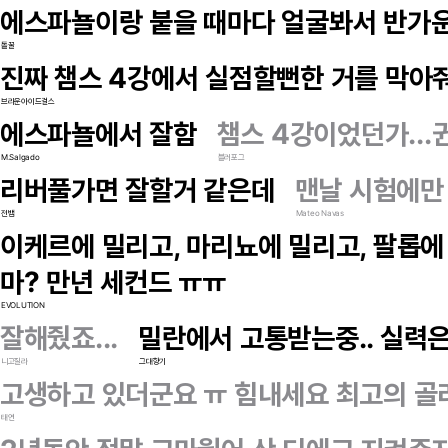
에스파뇰이랑 붙을 때마다 얼굴봐서 반가운
돌꿀
진짜 챔스 4강에서 실점할뻔한 거를 막아줘
브라운아이드걸스
에스파뇰에서 잘함
챔스 4강이었던가...
M.Salgado
블러포그
리버풀가면 잘할거 같은데
맨날 시험에만
전뱀
Mateo Navas
이케르에 밀리고, 마리뇨에 밀리고, 팔롭에
마? 만년 세컨드 ㅠㅠ
EVOLUTION
잘해줬죠...
밀란에서 고통받는중.. 실력은
니고질라
그대향기
고생하고 있더군요 ㅠ 힘내세요 최고의 골
태연