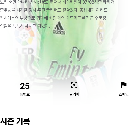
보일
뿐만
아니라
반사신경도
뛰어나
비야레알이
07/08시즌
라리가
준우승을
차지할
당시
주전
골키퍼로
활약했다.
동갑내기
이케르
카시야스의
부상으로
위기에
빠진
레알
마드리드를
긴급
수문장
역할을
톡톡히
해내고
떠났다.
filter_center_focus
flag
25
등번호
골키퍼
스페인
시즌 기록