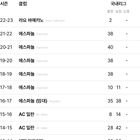
시즌
클럽
국내리그
출장
실점
도움
22-23
라요 바예카노
2
-
Rayo Vallecano
21-22
에스파뇰
38
-
Espanyol
20-21
에스파뇰
40
-
Espanyol
19-20
에스파뇰
38
-
Espanyol
18-19
에스파뇰
38
-
Espanyol
17-18
에스파뇰
10
11
-
Espanyol
16-17
에스파뇰 (임대)
35
38
-
Espanyol
15-16
AC 밀란
8
14
-
AC Milan
14-15
AC 밀란
28
42
-
AC Milan