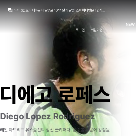
Nts
:
앨리엇 앤더슨 얘가 올시즌 최고영입각일거라고 생각드네요 다가오는 시즌 끝나면
question_answer
닥터 둠
:
오디세이는 내일부로 10억 달러 달성, 스파이더맨은 12억 달러 달성 및 이번 주말에 17억 달러 예상
TheWeeknd
:
후속작 제목은 잭슨인가요
TheWeeknd
:
이길진 몰라도 곤살로가 골 넣을 느낌이
NEW 
닥터 둠
:
마이클 영화 후속작 작업 들어감
로그인
회원가입
닥터 둠
:
???: 하나 해줬음(실점 관여 턴오버)
뉴스봇
:
SER) 로드리 영입 두고 레알의 아쉬움
뉴스봇
:
COPE) 시로 로페스, 레알 수동성 맹비난
뉴스봇
:
COPE) 로드리 레알 불발에 충격 토로
뉴스봇
:
COPE) 모리뉴, 비니시우스-음바페 조화 과제
Nts
:
앨리엇 앤더슨 얘가 올시즌 최고영입각일거라고 생각드네요 다가오는 시즌 끝나면
디에고 로페스
Diego Lopez Rodriguez
레알
마드리드
유스출신의
장신
골키퍼다.
공중볼
싸움에
강점을