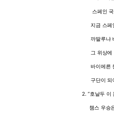
스페인
국
지금
스페
까딸루냐
그
위상에
바이에른
구단이
되
2.
”호날두
이
챔스
우승