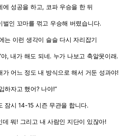
데에
성공을
하고,
코파
우승을
한
뒤
이벌인
꼬마를
꺾고
우승해
버렸습니다.
에는
이런
생각이
슬슬
다시
자리잡기
”야,
내가
해도
되네.
누가
나보고
축알못이래.
내가
어느
정도
내
방식으로
해서
거둔
성과야!
입하자고
했어?
나야!“
도
잠시
14-15
시즌
무관을
합니다.
인데
뭐!
그리고
내
사람인
지단이
있잖아!