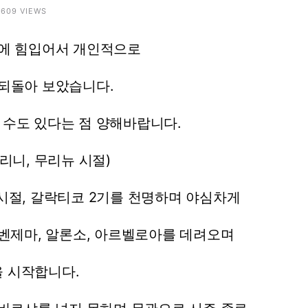
 2609 VIEWS
에
힘입어서
개인적으로
되돌아
보았습니다.
수도
있다는
점
양해바랍니다.
리니,
무리뉴
시절)
시절,
갈락티코
2기를
천명하며
야심차게
벤제마,
알론소,
아르벨로아를
데려오며
을
시작합니다.