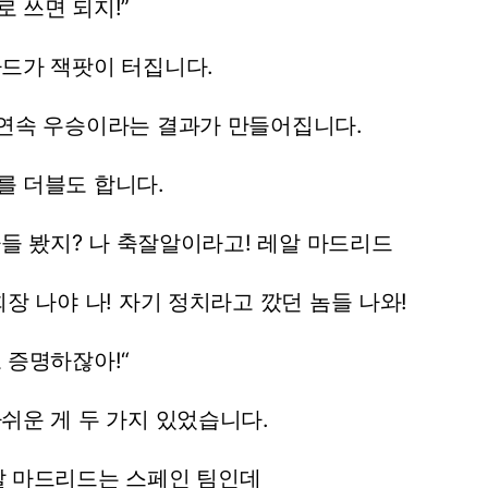
로
쓰면
되지!”
카드가
잭팟이
터집니다.
연속
우승이라는
결과가
만들어집니다.
를
더블도
합니다.
다들
봤지?
나
축잘알이라고!
레알
마드리드
회장
나야
나!
자기
정치라고
깠던
놈들
나와!
로
증명하잖아!“
아쉬운
게
두
가지
있었습니다.
알
마드리드는
스페인
팀인데