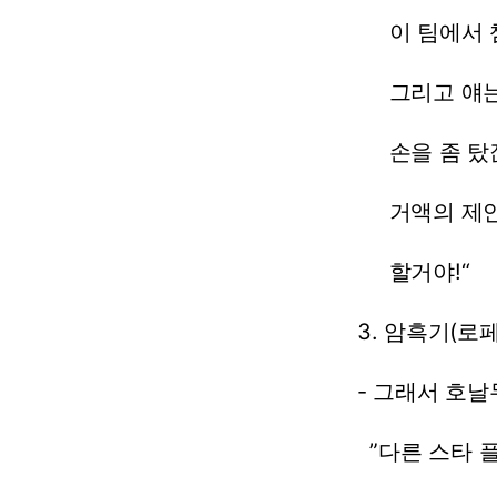
이
팀에서
그리고
얘
손을
좀
탔
거액의
제
할거야!“
3.
암흑기(로페
-
그래서
호날
”다른
스타