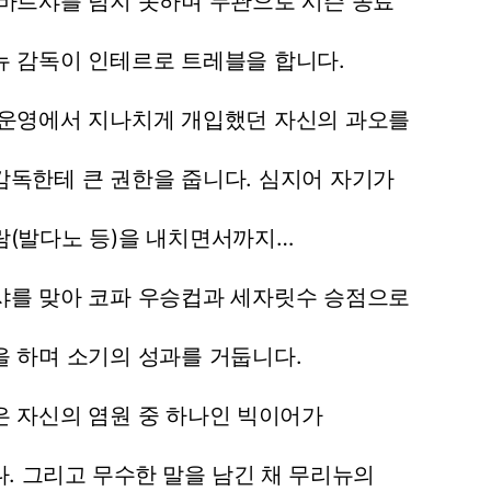
바르샤를
넘지
못하며
무관으로
시즌
종료
뉴
감독이
인테르로
트레블을
합니다.
운영에서
지나치게
개입했던
자신의
과오를
감독한테
큰
권한을
줍니다.
심지어
자기가
람(발다노
등)을
내치면서까지…
샤를
맞아
코파
우승컵과
세자릿수
승점으로
을
하며
소기의
성과를
거둡니다.
은
자신의
염원
중
하나인
빅이어가
.
그리고
무수한
말을
남긴
채
무리뉴의