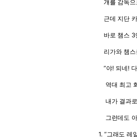
걔를
감독으
근데
지단
바로
챔스
3
리가와
챔스
”야!
되네!
역대
최고
내가
결과
그런데도
1.
”그래도
레