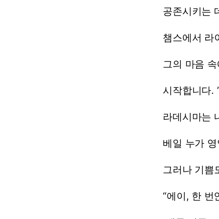
공존시키는
챔스에서
라
그의
마음
속
시작합니다.
라데시마는
베일
누가
영
그러나
기쁨
“에이,
한
번