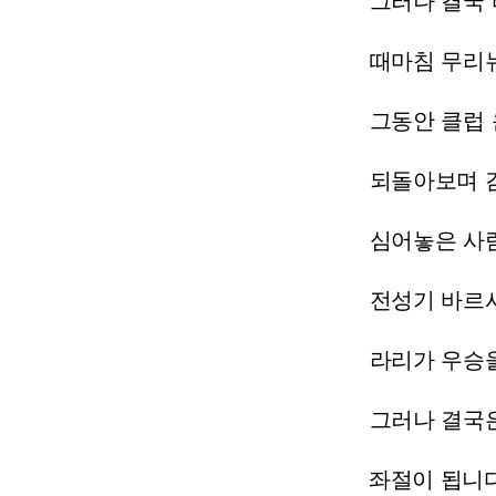
그러나
결국
때마침
무리
그동안
클럽
되돌아보며
심어놓은
사
전성기
바르
라리가
우승
그러나
결국
좌절이
됩니다