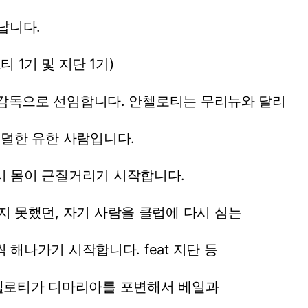
납니다.
로티
1기
및
지단
1기)
감독으로
선임합니다.
안첼로티는
무리뉴와
달리
덜한
유한
사람입니다.
시
몸이
근질거리기
시작합니다.
지
못했던,
자기
사람을
클럽에
다시
심는
씩
해나가기
시작합니다.
feat
지단
등
첼로티가
디마리아를
포변해서
베일과