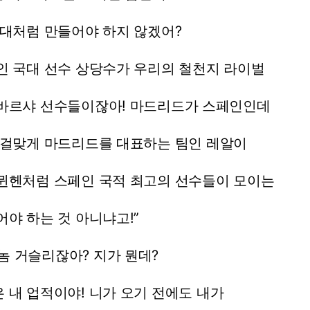
대처럼
만들어야
하지
않겠어?
인
국대
선수
상당수가
우리의
철천지
라이벌
바르샤
선수들이잖아!
마드리드가
스페인인데
걸맞게
마드리드를
대표하는
팀인
레알이
뮌헨처럼
스페인
국적
최고의
선수들이
모이는
어야
하는
것
아니냐고!”
놈
거슬리잖아?
지가
뭔데?
은
내
업적이야!
니가
오기
전에도
내가