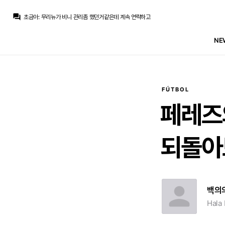
초금아
:
이미 무리뉴구상에 있긴할거같네요
question_answer
초금아
:
무리뉴가 비니 관리좀 했던거같은데 계속 연락하고
초금아
:
그리고 그때랑 지금이랑 다른 화폐 인플레이션도 있을것이고
데헤아
:
무리뉴가 조합을 잘 짜길 기대하는 수밖에 없겟네요
NE
초금아
:
아마 시장가치나 이런것들을 사업적으로 따져봤겠죠
데헤아
:
그때 당시 호날두 라모스는 나이가 많아서 그렇다고 하지만 단순히 젊어서 남긴다는게 참...호날두 라모스보다 보여준것도 적은데..
초금아
:
기왕 남는거 잘해주길
마르코 로이스
:
어쨌든간에 비음디벨 판4 결성되겠네요
초금아
:
알수는 없지만 비니가 재계약 보너스를 고집하는건 아닌거같고 연봉이랑 초상권으로 어딘가에서 만날듯
초금아
:
지금 흐름은 재계약될거같긴해요
FÚTBOL
초금아
:
이미 무리뉴구상에 있긴할거같네요
페레즈
되돌아
백의
Hala 