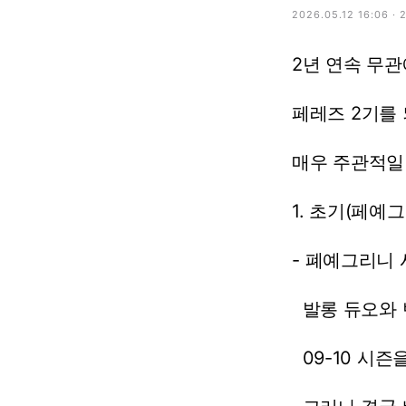
2026.05.12 16:06 ·
2년
연속
무관
페레즈
2기를
매우
주관적일
1.
초기(페예그
-
폐예그리니
발롱
듀오와
09-10
시즌