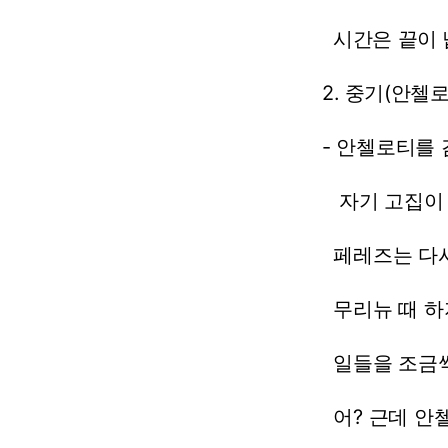
시간은
끝이
2.
중기(안첼
-
안첼로티를
자기
고집이
페레즈는
다
무리뉴
때
하
일들을
조금
어?
근데
안