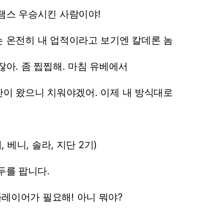
챔스
우승시킨
사람이야!
는
온전히
내
업적이라고
보기엔
칼데론
놈
잖아.
좀
찝찝해.
마침
유베에서
안이
왔으니
치워야겠어.
이제
내
방식대로
,
베니,
솔라,
지단
2기)
두를
팝니다.
플레이어가
필요해!
아니
뭐야?