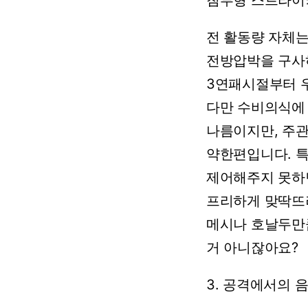
침투형
스트라이
전
활동량
자체
전방압박을
구사
3연패시절부터
다만
수비의식에
나름이지만,
주
약한편입니다.
제어해주지
못하
프리하게
맞딱뜨
메시나
호날두만
거
아니잖아요?
3.
공격에서의