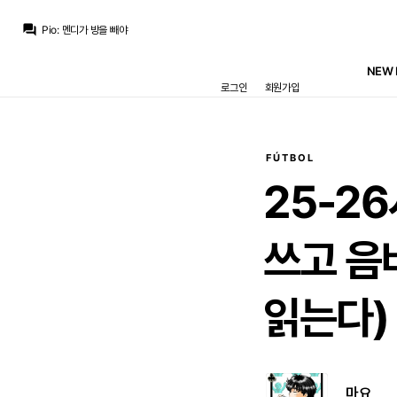
ㅇ-ㅇ
:
엔듹 나가면 디오망데 9번일듯
question_answer
Pio
:
멘디가 방을 빼야
마르코 로이스
:
비니 남고 디오망데도 오고 에스피도 있는 마당에 뛸 자리가 없음
마르코 로이스
:
엔드릭은 임대 갈거 같은데요
NEW 
마르코 로이스
:
호구야 새로운 친구 오는데 11번 줄 생각 없니? 없겠지
로그인
회원가입
모하니
:
마리아노가 7번 달고있는 정도 아니면 등번호 뺐어서 주진 않죠 ㅋ
마르코 로이스
:
안되겠죠
Pio
:
에스피가 25번 받고
마르코 로이스
:
트렌트가 2번 달고 쿠쿠레야가 12번 4번 바스토니 이렇게 갔으면 하는데
Pio
:
이렇게 되지 않으려나요
FÚTBOL
ㅇ-ㅇ
:
엔듹 나가면 디오망데 9번일듯
25-2
쓰고
음
읽는다)
마요