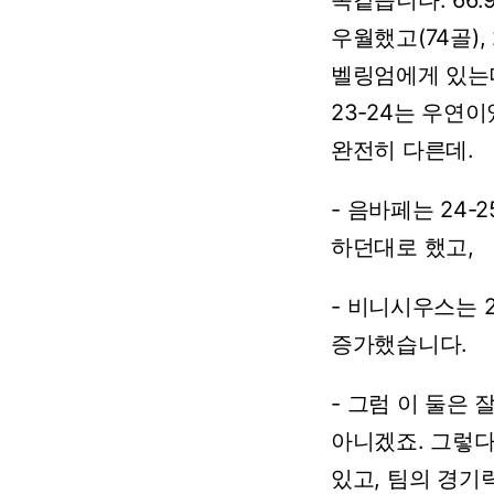
똑같습니다.
66.
우월했고(74골),
벨링엄에게
있는
23-24는
우연이
완전히
다른데.
-
음바페는
24-
하던대로
했고,
-
비니시우스는
증가했습니다.
-
그럼
이
둘은
아니겠죠.
그렇
있고,
팀의
경기