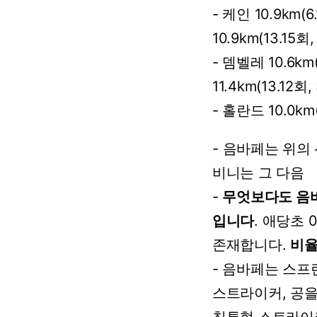
-
케인
10.9km(6
10.9km(13.15회,
-
뎀벨레
10.6km
11.4km(13.12회,
-
홀란드
10.0km
-
음바페는
위의
비니는
그
다음
-
무엇보다도
음
입니다
.
애당초
존재합니다.
비
-
음바페는
스프
스트라이커,
공