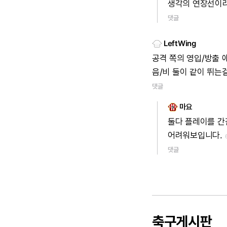
생각의
연장선이라
댓글
LeftWing
공격
쪽의
영입/방출
음/비
둘이
같이
뛰는
댓글
마요
둘다
플레이를
간
어려워보입니다.
댓글
축구게시판