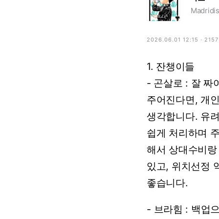
Madridis
2026.06.01 12:15 · 215
1.
잔챙이들
-
곤살로
:
잘
짜
주어진다면,
개
생각합니다.
유
쉽게
처리하며
해서
상대수비랑
있고,
위치선정
좋습니다.
-
브라힘
:
백업