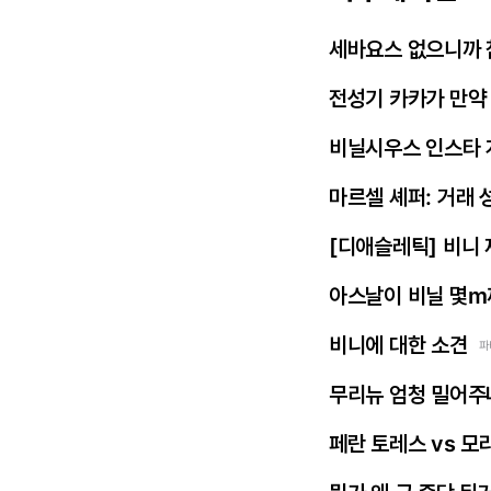
세바요스 없으니까 
전성기 카카가 만약
비닐시우스 인스타 
마르셀 셰퍼: 거래 
[디애슬레틱] 비니
아스날이 비닐 몇m
비니에 대한 소견
파
무리뉴 엄청 밀어주
페란 토레스 vs 모