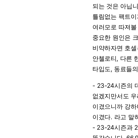
되는
것은
아닙니
틀림없는
팩트이
여러모로
따져볼
중요한
원인은
비약하자면
호셀
안첼로티,
다른
타입도,
동료들
-
23-24시즌의
없겠지만서도
우
이겼으니까
강하
이겼다.
라고
말
-
23-24시즌과