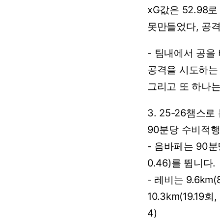
xG값은
52.98로
못만들었다,
공
-
팀내에서
공을
공격을
시도하는
그리고
또
하나
3.
25-26챔스로
90분당
수비적
-
음바페는
90분
0.46)를
뜁니다.
-
레비는
9.6km(
10.3km(19.19회,
4)