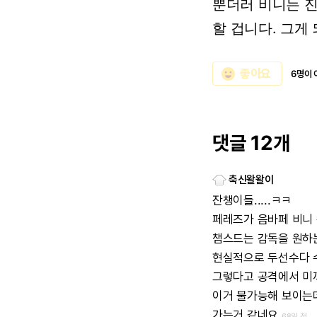
뿐더러
비니는
할
겁니다.
그게
emoji_emotions
좋아요
6명이 
댓글 12개
축신왈왈이
잔챙이들.....ㅋㅋ
페레즈가
음바페
비니
챔스드는
감독을
원하
현실적으로
두선수다
그렇다고
공격에서
미
이거
불가능해
보이는
가는거
같네요
68일 전