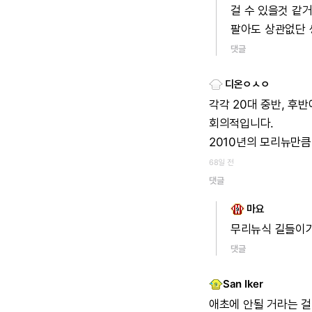
걸
수
있을것
같거
팔아도
상관없단
댓글
디온ㅇㅅㅇ
각각
20대
중반,
후반
회의적입니다.
2010년의
모리뉴만큼
68일 전
댓글
마요
무리뉴식
길들이
댓글
San Iker
애초에
안될
거라는
걸