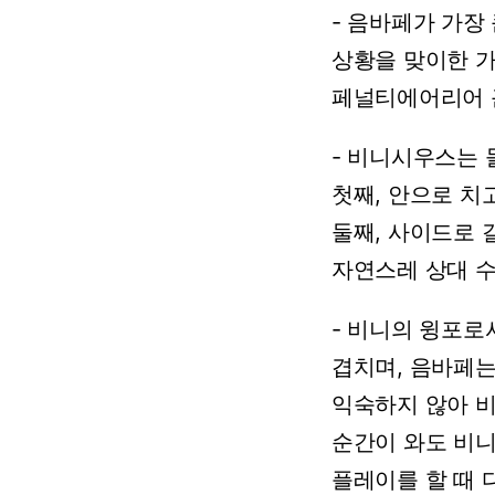
-
음바페가
가장
상황을
맞이한
페널티에어리어
-
비니시우스는
첫째,
안으로
치
둘째,
사이드로
자연스레
상대
-
비니의
윙포로
겹치며,
음바페
익숙하지
않아
순간이
와도
비
플레이를
할
때