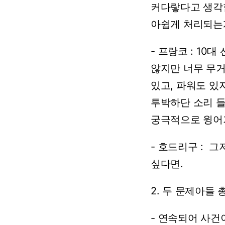
커다랗다고
생각
아쉽게
처리되는
-
프랑코
:
10대
않지만
너무
무
있고,
파워도
있
투박하단
소리
들
궁극적으로
윙어
-
호드리구
:
그
싶다면.
2.
두
문제아들
-
연속되어
사건