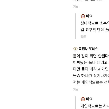
댓글
마요
상대적으로
소수
걸
요구할
텐데
댓글
득점왕 또레스
둘이
같이
뛰면
안된다
어찌됬든
둘다
데리고
다만
둘다
데리고
가면
둘중
하나가
튕겨나가
저는
개인적으로는
전
댓글
마요
개인적으로는
하