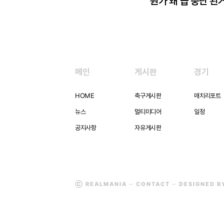
뭔가 왜 급 중단 된
메인
게시판
경기
HOME
축구게시판
매치리포트
뉴스
멀티미디어
일정
공지사항
자유게시판
Ⓒ REALMANIA ─
CONTACT
─ DESIGNED 