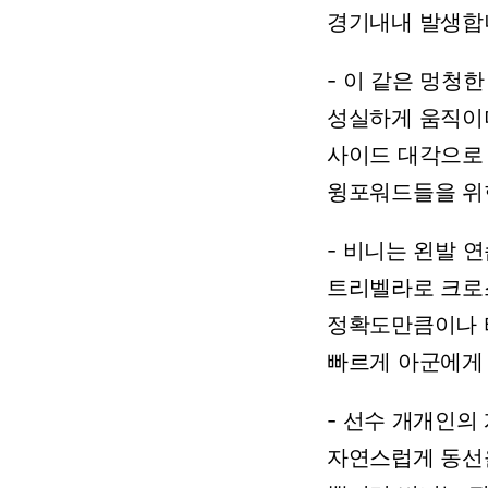
경기내내
발생합
-
이
같은
멍청한
성실하게
움직이
사이드
대각으로
윙포워드들을
위
-
비니는
왼발
연
트리벨라로
크로
정확도만큼이나
빠르게
아군에게
-
선수
개개인의
자연스럽게
동선