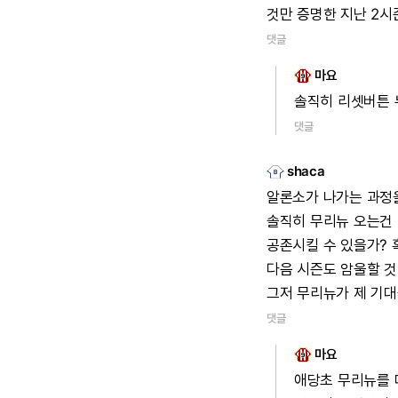
것만
증명한
지난
2시
댓글
마요
솔직히
리셋버튼
댓글
shaca
알론소가
나가는
과정
솔직히
무리뉴
오는건
공존시킬
수
있을가?
다음
시즌도
암울할
것
그저
무리뉴가
제
기대
댓글
마요
애당초
무리뉴를