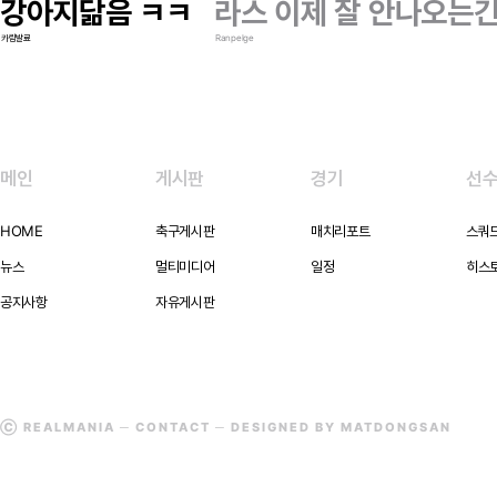
강아지닮음 ㅋㅋ
라스 이제 잘 안나오는긴
카림발료
Ranpelge
메인
게시판
경기
선
HOME
축구게시판
매치리포트
스쿼
뉴스
멀티미디어
일정
히스
공지사항
자유게시판
Ⓒ REALMANIA ─
CONTACT
─ DESIGNED BY MATDONGSAN