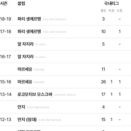
시즌
클럽
국내리그
출장
득점
도움
18-19
파리 생제르맹
3
-
Paris Saint-Germain
17-18
파리 생제르맹
10
1
Paris Saint-Germain
알 자지라
5
-
Al-Jazira
16-17
알 자지라
Al-Jazira
마르세유
11
-
Marseille
15-16
마르세유
26
1
1
Marseille
13-14
로코모티브 모스크바
17
1
1
Lokomotiv Moskva
안지
4
-
Anzhi Makhachkala
12-13
안지 (임대)
15
1
-
Anzhi Makhachkala