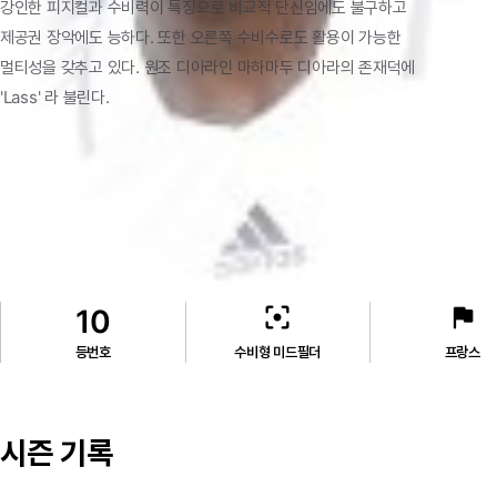
강인한
피지컬과
수비력이
특징으로
비교적
단신임에도
불구하고
제공권
장악에도
능하다.
또한
오른쪽
수비수로도
활용이
가능한
멀티성을
갖추고
있다.
원조
디아라인
마하마두
디아라의
존재덕에
'Lass'
라
불린다.
filter_center_focus
flag
10
등번호
수비형 미드필더
프랑스
시즌 기록