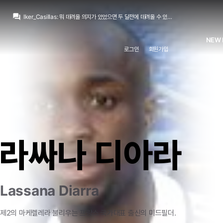
Iker_Casillas
:
두 달 동안 답보 상태인거 보고 의지 확인한거죠 더 기다리기엔 8월 첫주..
question_answer
Iker_Casillas
:
뭐 데려올 의지가 있었으면 두 달전에 데려올 수 있던 애인데
뉴스봇
:
MARCA) 비니시우스, 레알과 2032년 재계약
트레블마드리드
:
로드리가 바르샤가서 안아프고 시즌 보내면 우리는 무관인데 이걸 손놓고 있는건 좀...
NEW 
트레블마드리드
:
아오 아오
로그인
회원가입
Legend Guti
:
비니앞으로볼꺼생각하니, 쩝
Jude Bellingham
:
로드리 마음이 바르샤로 떠잔지라 없죠
열비
:
로드리 다시 레알 올 확률은 제로에 가깝나요?
no6Redondo
:
기자들한테 놀아났다는 생각이드네요
no6Redondo
:
결론은 미리 정해져있던건데
Iker_Casillas
:
두 달 동안 답보 상태인거 보고 의지 확인한거죠 더 기다리기엔 8월 첫주..
라싸나 디아라
Lassana Diarra
제2의
마케렐레라
불리우는
프랑스
국가대표
출신의
미드필더.