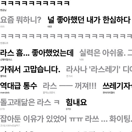
ㅋㅋㅋㅋㅋㅋㅋㅋㅋㅋ
벤금님
요즘 뭐하니?
널 좋아했던 내가 한심하다
라라
태연
ㅋㅋㅋㅋㅋㅋㅋㅋㅋㅋㅋㅋㅋㅋㅋㅋㅋㅋ
벤롱도르
라스 흠... 좋아했었는데
실력은 아쉬움.
선빵카질라스
낙화
가줘서 고맙습니다.
라사나 '라스레기' 디
쌀허세
연가시
역대급 통수
라스 ㅡㅡ 꺼져!!!
쓰레기자
mendels
풀먹는호랑이
웃어라외질아
돌고래닮은 라스 ㅋ
힘내요
DTD
DTD
잡아둔 이유가 있었어 ㅠㅠ 라쓰 ... 화이팅
크리스티아누호날두7