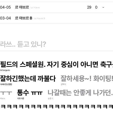
04-05
르 아브르
29
0
-
Le Havre
03-04
르 아브르 B
Le Havre B
필드의 스페셜원. 자기 중심이 아니면 축
M.Salgado
잘하긴했는데 까불다
잘하세용~! 화이팅
어메이징상철맨
광빡이
ㅜㅜ
통수 ㅠㅠ
나갈때는 안좋게 나가던..
Klass
카프리콘
송중기
ㅋㅋㅋㅋㅋㅋㅋㅋㅋㅋㅋㅋㅋㅋㅋㅋㅋㅋ