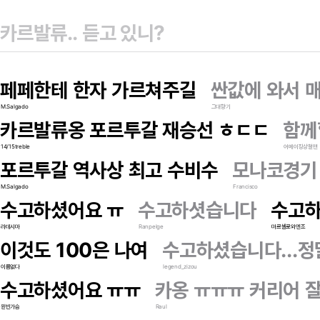
페페한테 한자 가르쳐주길
싼값에 와서 
M.Salgado
그대향기
카르발류옹 포르투갈 재승선 ㅎㄷㄷ
함께
14/15treble
어메이징상철맨
포르투갈 역사상 최고 수비수
모나코경기
M.Salgado
Francisco
수고하셨어요 ㅠ
수고하셧습니다
수고하
라데시마
Ranpelge
마르셀로와엔조
이것도 100은 나여
수고하셨습니다...
이름없다
legend_zizou
수고하셨어요 ㅠㅠ
카옹 ㅠㅠㅠ 커리어 
원빈가슴
Raul