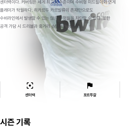
센터백이다.
커버링은
세계
최고의
수준이며
수비형
미드필더와
연계
플레이가
탁월하다.
히카르두
카르발류의
존재만으로도
수비라인에서
발생할
수
있는
많은
구멍들을
차단할
수
있다.
또한
공격
가담
시
드리블과
중거리
슈팅에도
능하다.
filter_center_focus
flag
센터백
포르투갈
시즌 기록