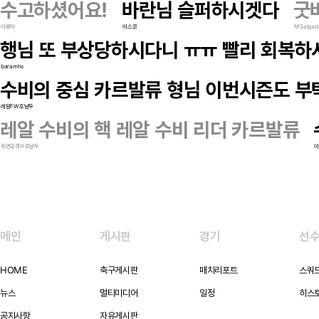
수고하셨어요!
바란님 슬퍼하시겟다
굿
라로하
이스코
M.Salgad
행님 또 부상당하시다니 ㅠㅠ 빨리 회복하시
baramhs
수비의 중심 카르발류 형님 이번시즌도 부
레알FW호날두
레알 수비의 핵 레알 수비 리더 카르발류
측면공격수호날두
메인
게시판
경기
선
HOME
축구게시판
매치리포트
스쿼
뉴스
멀티미디어
일정
히스
공지사항
자유게시판