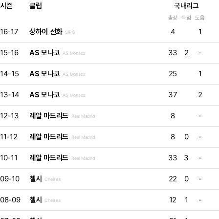
시즌
클럽
국내리그
출장
득점
도움
16-17
상하이 선화
4
1
SIPG
15-16
AS 모나코
33
2
-
AS Monaco
14-15
AS 모나코
25
1
AS Monaco
13-14
AS 모나코
37
2
AS Monaco
12-13
레알 마드리드
8
-
Real Madrid
11-12
레알 마드리드
8
0
-
Real Madrid
10-11
레알 마드리드
33
3
-
Real Madrid
09-10
첼시
22
0
-
Chelsea
08-09
첼시
12
1
-
Chelsea