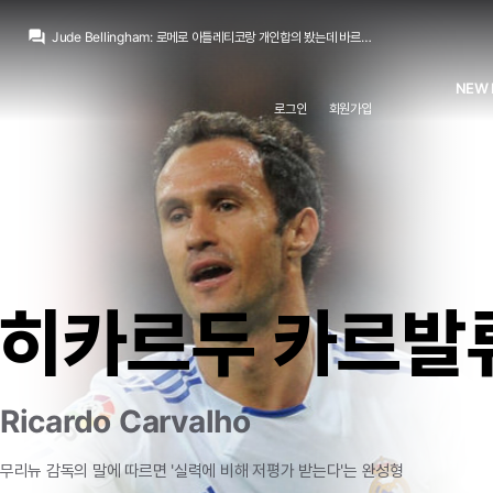
San Iker
:
좋은 섭외
question_answer
Jude Bellingham
:
로메로 아틀레티코랑 개인합의 봤는데 바르샤가 하이재킹할수도
no6Redondo
:
40정도에 긁어볼만 하지 않을까 문득 생각이 났네요
no6Redondo
:
진지하게 뉴캐슬 빙가어떨지
NEW 
no6Redondo
:
이스타 보고있는데
로그인
회원가입
no6Redondo
:
코나테 빠진걸 아라우호로
뉴스봇
:
공홈) 페렌츠바로시전, 버디슈 첫 출격
San Iker
:
4주장이었던 하피냐가 당분간은 주장 역할 하겠군요
San Iker
:
바르셀로나는 갑자기 주장 부주장이 다 나가고 더용은 큰 부상이네요
TheWeeknd
:
부상이 상수에 잊을만 하면 퇴장으로 게임 터뜨리고
San Iker
:
좋은 섭외
Jude Bellingham
:
로메로 아틀레티코랑 개인합의 봤는데 바르샤가 하이재킹할수도
히카르두 카르발
Ricardo Carvalho
무리뉴
감독의
말에
따르면
'실력에
비해
저평가
받는다'는
완성형