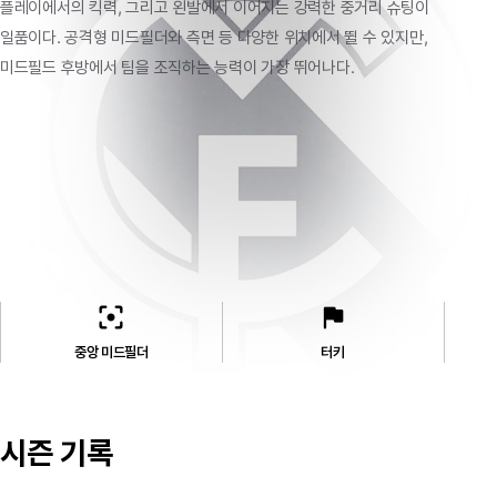
플레이에서의
킥력,
그리고
왼발에서
이어지는
강력한
중거리
슈팅이
일품이다.
공격형
미드필더와
측면
등
다양한
위치에서
뛸
수
있지만,
미드필드
후방에서
팀을
조직하는
능력이
가장
뛰어나다.
filter_center_focus
flag
중앙 미드필더
터키
시즌 기록