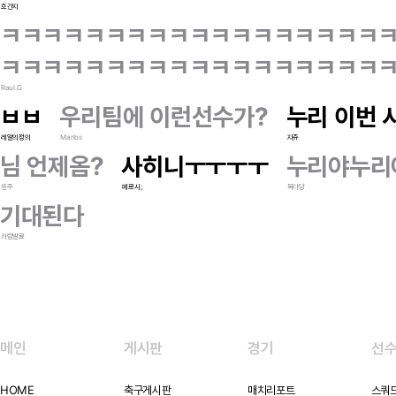
호간지
ㅋㅋㅋㅋㅋㅋㅋㅋㅋㅋㅋㅋㅋㅋㅋㅋㅋㅋ
ㅋㅋㅋㅋㅋㅋㅋㅋㅋㅋㅋㅋㅋㅋㅋㅋㅋㅋ
Raul.G
ㅂㅂ
우리팀에 이런선수가?
누리 이번 
레알의정의
Marlos
지쥬
님 언제옴?
사히니ㅜㅜㅜㅜ
누리야누리
원주
페르시;
독타당
기대된다
카림발료
메인
게시판
경기
선
HOME
축구게시판
매치리포트
스쿼