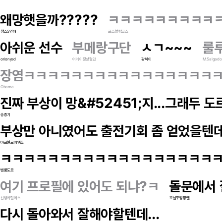
왜망햇을까?????
ㅋㅋㅋㅋㅋㅋㅋㅋㅋ
챔스5연패
로스블랑코스
아쉬운 선수
부메랑구단
ㅅㄱ~~~
룰
orionysd
어메이징상철맨
광빡이
M.Salgado
장염ㅋㅋㅋㅋㅋㅋㅋㅋㅋㅋㅋㅋㅋㅋㅋㅋ
Obama
진짜 부상이 망&#52451;지...그래두 
송중기
부상만 아니였어도 출전기회 좀 얻었을텐데
마르셀로와엔조
ㅋㅋㅋㅋㅋㅋㅋㅋㅋㅋㅋㅋㅋㅋㅋㅋㅋㅋ
벤롱도르
여기 프로필에 있어도 되냐?ㅋ
돌문에서
선빵카질라스
호날두짱짱맨
다시 돌아와서 잘해야할텐데...