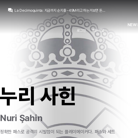
La Decimoquinta
:
그래서 누구 나가는지 기사 뜨나 안뜨나 그거만 보면 될듯
question_answer
La Decimoquinta
:
지금까지 순지출 -49M라고 하는거보면 돈만 보면 주전급 선수 한명 사올 자금여력은 남아있죠
라그
:
??? : '디오망데 개미친 존나 잘하는 선수라고 보도해'
라그
:
??? : '야 디오망데 샀는데 분위기가 왜 이럼'
NEW 
Only one
:
저짤을보니...
로그인
회원가입
Only one
:
아우 꼴보기싫다 엔조...
닥터 둠
:
참을대로 참았다, 엔조 IN!
닥터 둠
:
[gif:static.klipy.com/ii/a8ada81afc59159ea5c8927feffa2e31/16/9f/uvivgxUHyuhwS8d.gif]
Only one
:
너네때문에 실망감만 더 커졌다
Jude Bellingham
:
코르테가나도 지금 시간이면 비니랑 디오망데 글 쓸 시간인데
La Decimoquinta
:
그래서 누구 나가는지 기사 뜨나 안뜨나 그거만 보면 될듯
누리 사힌
Nuri Şahin
정확한
패스로
공격의
시발점이
되는
플레이메이커다.
패스와
세트