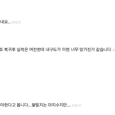
네요..
66일 전
죠
복귀후
실력은
여전한데
내구도가
이젠
너무
망가진거
같습니다
6
해야한다고
봅니다...팔릴지는
마지수지만...
66일 전