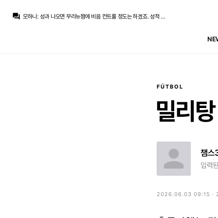
모하니
:
무리뉴가 퇴물소리 들어도 알론소 아르비랑은 짬이 달라서
question_answer
모하니
:
성과 나오면 무리뉴짬에 비음 컨트롤 정도는 하겠죠. 성적 안나오는순간 그냥 폭탄인거지
모하니
:
그런 걱정도 확실히 있겠네요. 근데 무리뉴 선임한 이상 성적 안나오면 언론이고 라커룸이고 다 폭파되는거 항상 그랬어서 결국 성적이 젤 중요할꺼같아요.
라그
:
수비수 빼고 공격수 넣거나 공격수 빼고 수비수 넣기도 많이 하고
NE
라그
:
무리뉴는 능동적으로 원래 잘해도 그날 부진하거나 막히면 과감하게 빼는 스타일인데
라그
:
그러니까 트러블이 걱정된다는 소리...
모하니
:
무리뉴 공격진 교체는 자주하지 않나여? 카예혼 아데바요르도 잘써먹었는데
떼오
:
로드리 데려와 이제
모하니
:
무리뉴는 매력이 뭐길래 페레즈가 해달라는거 다해주는지 1기때도 누리사힌 알틴톱 카를발료 알비욜은 순수 무리뉴픽이였는데 다사주고
라그
:
디오망데나 로드리가 제일 만만하겠지만서도....
FÚTBOL
모하니
:
무리뉴가 퇴물소리 들어도 알론소 아르비랑은 짬이 달라서
밀리탕
챔스
입력된
2026.06.03 09:15 ·