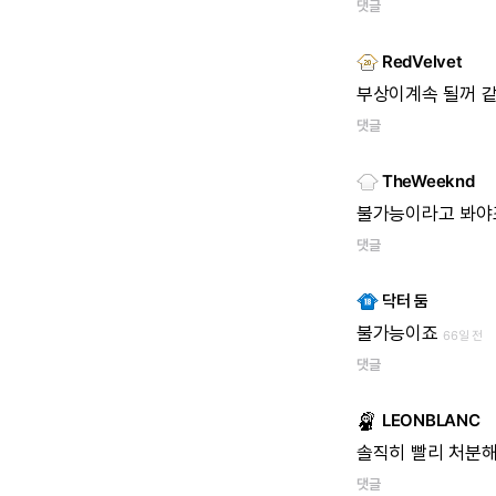
댓글
RedVelvet
부상이계속
될꺼
같
댓글
TheWeeknd
불가능이라고
봐야
댓글
닥터 둠
불가능이죠
66일 전
댓글
LEONBLANC
솔직히
빨리
처분
댓글