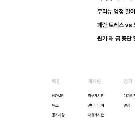
무리뉴 엄청 밀
페란 토레스 vs
뭔가 왜 급 중단
메인
게시판
경기
HOME
축구게시판
매치리
뉴스
멀티미디어
일정
공지사항
자유게시판