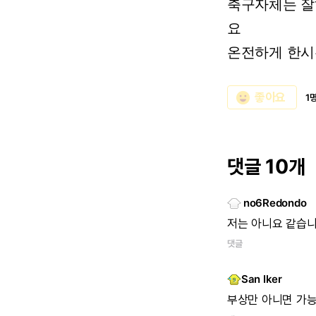
축구자체는
잘
요
온전하게
한시
emoji_emotions
좋아요
1
댓글 10개
no6Redondo
저는
아니요
같습
댓글
San Iker
부상만
아니면
가