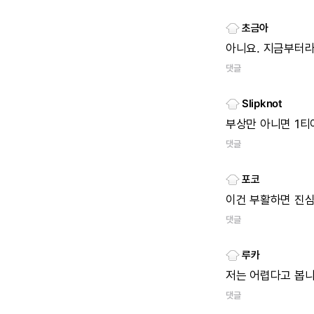
초금아
아니요.
지금부터
댓글
Slipknot
부상만
아니면
1티
댓글
포코
이건
부활하면
진
댓글
루카
저는
어렵다고
봅니
댓글