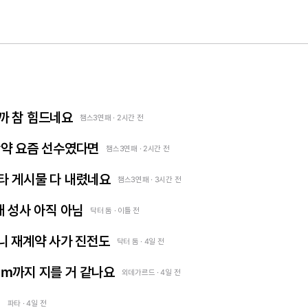
까 참 힘드네요
챔스3연패 · 2시간 전
만약 요즘 선수였다면
챔스3연패 · 2시간 전
타 게시물 다 내렸네요
챔스3연패 · 3시간 전
래 성사 아직 아님
닥터 둠 · 이틀 전
니 재계약 사가 진전도
닥터 둠 · 4일 전
m까지 지를 거 같나요
외데가르드 · 4일 전
견
파타 · 4일 전