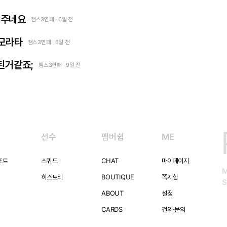
어주네요
챔스3연패 · 6일 전
 모라타
챔스3연패 · 6일 전
 된거같죠;
챔스3연패 · 9일 전
선수
멤버쉽
ME
포트
스쿼드
CHAT
마이페이지
히스토리
BOUTIQUE
쪽지함
S
ABOUT
설정
CARDS
건의·문의