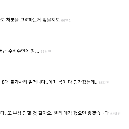
라도
처분을
고려하는게
맞을지도
66일 전
어급
수비수인데
참...
66일 전
심
8대
불가사리
일겁니다..이미
몸이
다
망가졌는데..
65일 전
다.
또
부상
당할
것
같아요.
빨리
매각
했으면
좋겠습니다
62일 전