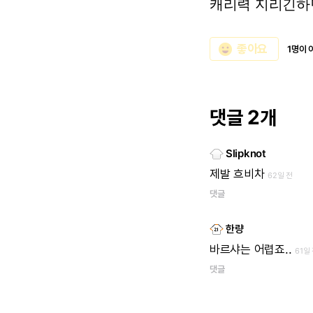
캐리력
지리긴하
emoji_emotions
좋아요
1명이 
댓글 2개
Slipknot
제발
흐비차
62일 전
댓글
한량
바르샤는
어렵죠..
61일
댓글