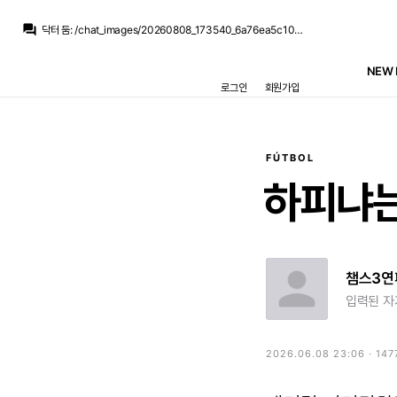
닥터 둠
:
얼굴 위쪽만 가리면 70대 할아버지 같...
question_answer
닥터 둠
:
/chat_images/20260808_173540_6a76ea5c10a77.jpg
뉴스봇
:
MARCA) 베르나르두 실바, 레알 데뷔전
뉴스봇
:
COPE) 로드리 바르사행, 플리크 승리 확정
NEW 
닥터 둠
:
출전 50경기 47경기인데 5-4-1 2경기, 4-2-3-1 2경기, 나머지 전부 3-4-3
로그인
회원가입
닥터 둠
:
다만 주로 뛴 포메가 3-4-3이라 우리랑 안 맞을 수도 있긴 해요
닥터 둠
:
알레시는 지난 시즌 렙쿠 출전 시간 1위라 그런 애들에 비하면 선녀일걸요
흰둥이
:
ㅋㅋ 지로나 돌풍 멤버들 다 이적하고 보니 걍 시스템빨이었던거 인정 ㅇㅇ 근데 알레시 가르시아는 리그 적응은 이미 된 선수라 그나마 낫지 않을까 싶은데
La Decimoquinta
:
미겔도 나폴리에서 실패...사비뉴도 맨시티에서 실패...
La Decimoquinta
:
지로나 돌풍의 주역들 대부분 망한거 같던데...도우비크도 망했고
FÚTBOL
닥터 둠
:
얼굴 위쪽만 가리면 70대 할아버지 같...
하피냐
챔스3연
입력된 자
2026.06.08 23:06 · 147