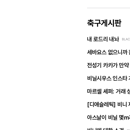
축구게시판
내 로드리 내놔
BLAC
세바요스 없으니까 
전성기 카카가 만약
비닐시우스 인스타 
마르셀 셰퍼: 거래 
[디애슬레틱] 비니
아스날이 비닐 몇m