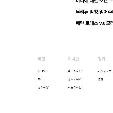
비니에 대한 소견
파
무리뉴 엄청 밀어주
페란 토레스 vs 모
메인
게시판
경기
HOME
축구게시판
매치리포트
뉴스
멀티미디어
일정
공지사항
자유게시판