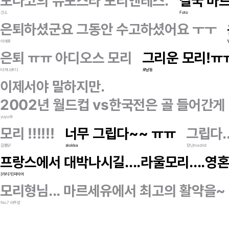
모나코의 슈포스타 모리엔테스.
결국 마
간소
Foto
은퇴하셨군요 그동안 수고하셨어요 ㅜㅜ
이에로
은퇴 ㅠㅠ 아디오스 모리
그리운 모리!ㅠ
타키나르디
로날동
이제서야 말하지만.
2002년 월드컵 vs한국전은 골 들어간게
yuyu⑭
모리 !!!!!!
너무 그립다~~ ㅠㅠ
그립다..
김통닭
sksklsa
장난madrid
프랑스에서 대박나시길....라울모리....
[라리가]파이어
모리형님... 마르세유에서 최고의 활약을~
No.7 라주장