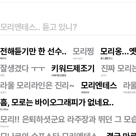
전해듣기만 한 선수..
모리찡
모리옹..
배수지
orionysd
로스블랑코스
잘생겼다 ㅜㅜ
키워드제조기
진짜 모리
로랑
어메이징상철맨
efrfe
라울 모리라인은 진리~
모리엔테스
라울
송중기
라데시마
마르셀로와엔
흠, 모로는 바이오그래피가 없네요..
El_Nino
모리!! 은퇴하셧군요 라주장과 뛰던 그 
Neymar