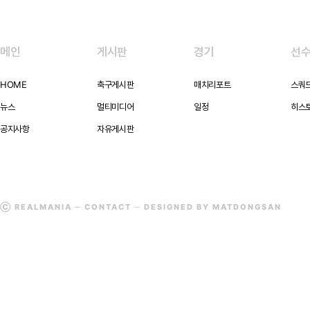
메인
게시판
경기
선
HOME
축구게시판
매치리포트
스쿼
뉴스
멀티미디어
일정
히스
공지사항
자유게시판
Ⓒ REALMANIA ─
CONTACT
─ DESIGNED BY MATDONGSAN