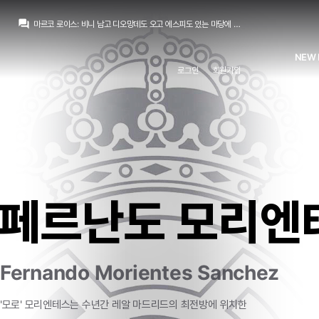
Pio
:
멘디가 방을 빼야
question_answer
마르코 로이스
:
비니 남고 디오망데도 오고 에스피도 있는 마당에 뛸 자리가 없음
마르코 로이스
:
엔드릭은 임대 갈거 같은데요
마르코 로이스
:
호구야 새로운 친구 오는데 11번 줄 생각 없니? 없겠지
NEW 
모하니
:
마리아노가 7번 달고있는 정도 아니면 등번호 뺐어서 주진 않죠 ㅋ
로그인
회원가입
마르코 로이스
:
안되겠죠
Pio
:
에스피가 25번 받고
마르코 로이스
:
트렌트가 2번 달고 쿠쿠레야가 12번 4번 바스토니 이렇게 갔으면 하는데
Pio
:
이렇게 되지 않으려나요
마요
:
사실 이제부터는 무리뉴가 어떤 전술과 기용을 보여주느냐에 초점을 돌릴...
Pio
:
멘디가 방을 빼야
페르난도 모리엔
Fernando Morientes Sanchez
'모로'
모리엔테스는
수년간
레알
마드리드의
최전방에
위치한