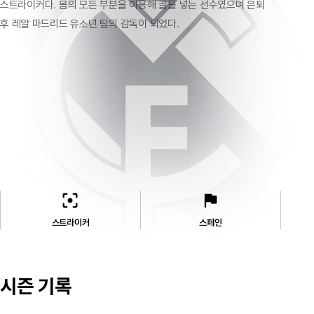
스트라이커다.
몸의
모든
부분을
이용해
골을
넣는
선수였으며
은퇴
후
레알
마드리드
유소년
팀의
감독이
되었다.
filter_center_focus
flag
스트라이커
스페인
시즌 기록