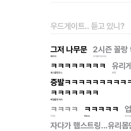
그저 나무문
2시즌 꼴랑
배수지
이케르카시야스
ㅋㅋㅋㅋㅋㅋㅋㅋ
유리게
로스블랑코스
로랑
증발ㅋㅋㅋㅋㅋㅋㅋㅋㅋ
ㅋㅋㅋㅋㅋㅋㅋ
베일을벗겨라
ㅋㅋㅋㅋ
ㅋㅋㅋㅋㅋ
DWL
Klass
M.Sa
자다가 햄스트링...유리몸