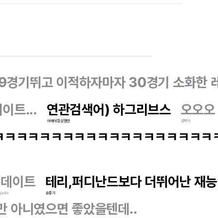
 9경기뛰고 이적하자마자 30경기 소화한 
이트...
연관검색어) 하그리브스
오오오
어메이징상철맨
광빡이
ㅋㅋㅋㅋㅋㅋㅋㅋㅋㅋㅋㅋㅋㅋㅋㅋㅋㅋㅋ
업데이트
테리,퍼디난드보다 더뛰어난 재능이
lgado
송중기
만 아니였으면 좋았을텐데..