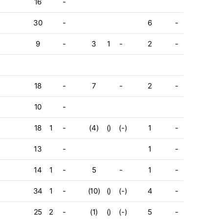
16
-
30
-
6
-
9
-
3
1
-
2
-
18
-
7
-
2
-
10
-
18
1
-
(4)
()
(-)
1
-
13
-
1
-
14
1
-
5
-
1
-
34
1
-
(10)
()
(-)
4
-
25
2
-
(1)
()
(-)
5
-