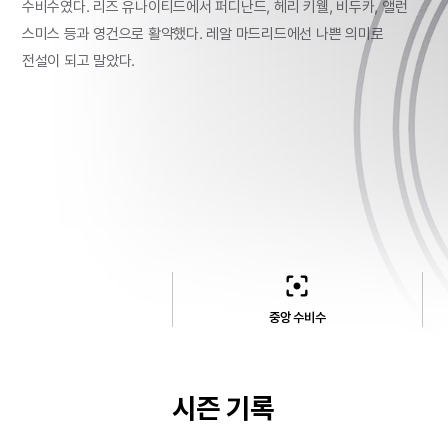
수비수였다.
리즈
유나이티드에서
퍼디난드,
헤리
키웰,
비두카,
앨런
스미스
등과
영건으로
활약했다.
레알
마드리드에선
나쁜
의미로
전설이
되고
말았다.
filter_center_focus
중앙 수비수
시즌 기록