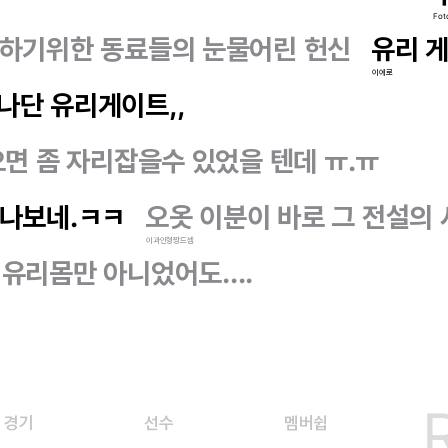
Fot
하기위한 동료들의 눈물어린 헌신
유리 게이
이에로
나단 유리게이트,,
면 좀 자리잡을수 있었을 텐데 ㅠ.ㅠ
나보네.ㅋㅋ
오옷 이분이 바로 그 전설의 
이과인형짱드셈
 유리몸만 아니었어도....
경기
선수
멤버쉽