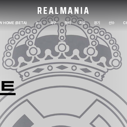
REALMANIA
W HOME (BETA)
뉴스
축구
멀티
자유
경기
선수
C
이트