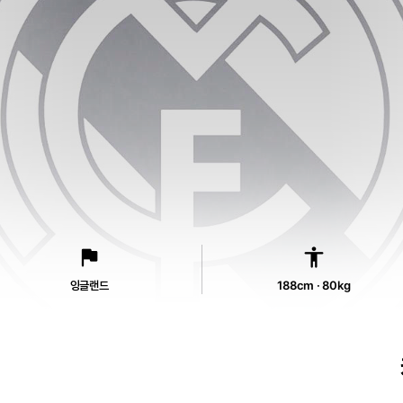
flag
accessibility
잉글랜드
188cm · 80kg