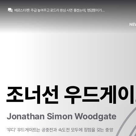
Ibrahimovic
:
페레즈가 로드리 애초에 영입 할 생각 없었던거 같네요 근데 시티 말처럼 80m 줄바엔 기존 추멘에 확실한 유망주 영입이 더 나아보입니다 카마빙가 같은 노답 정리하고요 로드리가 월클인건 알겠지만 계약기간도 1년 남았고 혹사도 많이 당해서 80m 은 아니라고 봅니다
question_answer
베르스타펜
:
주급 높여주고 로드리 환심 사면 좋겠는데, 영감탱이가 지를리 만무하고.. 에휴
베르스타펜
:
잔류가 정배 인 것 같기도 하네요
베르스타펜
:
맨시티는 최소 80m 파운드로 부를 생각 인 것 같던데, 뭐 어떻게 안되나
NE
P.TORESS
:
그냥 알베스 때처럼. 바르사 가서 레알에 재앙인 수준이 아니었음 좋겠어요 알베스도 세비야서 나올 때 먹었으면 그 정도로 시달리지 않았을텐데. 알베스 이적 때가 생각나네요. 로드리
흰둥이
:
ㅋㅋㅋ 지금 8천만 유로에 5천만 유로만 부르니까 로드리가 바르샤 가는 중이잖아 ㅋㅋ 이적료 아끼다가 역적될 각오해라
백의의레알
:
로드리 좀 데려오자!!
백의의레알
:
결국 디오망데 딜이 질질 끌렸던 건 비닐 재계약 때문이었나요 ㅋㅋㅋㅋ 아오 ㅋㅋㅋㅋ
Jude Bellingham
:
맨시티가 이적료 높게 고자세를 유지해줬으면
Only one
:
베실바 둠 코나테 다 실패했어도 로드리만 대려왔으면...
Ibrahimovic
:
페레즈가 로드리 애초에 영입 할 생각 없었던거 같네요 근데 시티 말처럼 80m 줄바엔 기존 추멘에 확실한 유망주 영입이 더 나아보입니다 카마빙가 같은 노답 정리하고요 로드리가 월클인건 알겠지만 계약기간도 1년 남았고 혹사도 많이 당해서 80m 은 아니라고 봅니다
조너선 우드게
Jonathan Simon Woodgate
'우디'
우드게이트는
공중전과
속도전
모두에
장점을
갖는
중앙