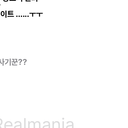
o
트 ......ㅜㅜ
사기꾼??
Realmania