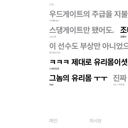
DTD
우드게이트의 주급을 지불
카카황태자
스댕게이트만 됐어도.
조
yuyu⑭
김통닭
이 선수도 부상만 아니었으
투더MOON
ㅋㅋㅋ 제대로 유리몸이셧
스네이도르
그놈의 유리몸 ㅜㅜ
진짜
Nell
No.7 라주장
메인
게시판