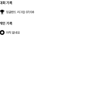
대회 기록
moji_events
잉글랜드 리그컵 07/08
개인 기록
stars
아직 없네요