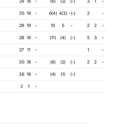
29
16
-
(6)
(2)
(-)
3
1
-
35
19
-
6(4)
4(3)
-(-)
2
-
29
19
-
10
5
-
2
2
-
28
16
-
(11)
(4)
(-)
5
3
-
27
11
-
1
-
30
18
-
(6)
(2)
(-)
2
2
-
36
18
-
(4)
(1)
(-)
2
1
-