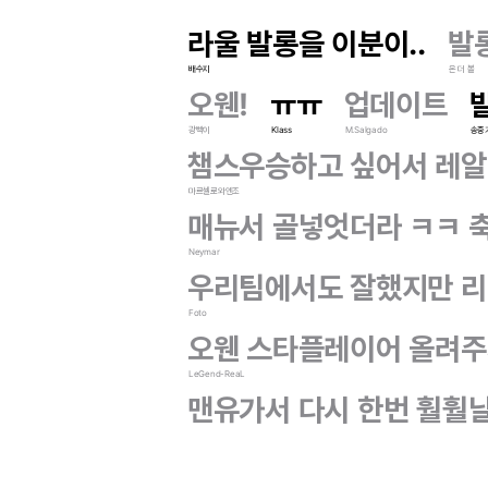
라울 발롱을 이분이..
발
배수지
온 더 볼
오웬!
ㅠㅠ
업데이트
광빡이
Klass
M.Salgado
송중
챔스우승하고 싶어서 레알로
마르셀로와엔조
매뉴서 골넣엇더라 ㅋㅋ 
Neymar
우리팀에서도 잘했지만 리
Foto
오웬 스타플레이어 올려주
LeGend-ReaL
맨유가서 다시 한번 훨훨날