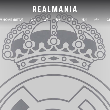
REALMANIA
W HOME (BETA)
뉴스
축구
멀티
자유
경기
선수
C