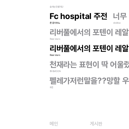
숨쉬는전설지단
Fc hospital 주전
너무
존 갈리아노
sksklsa
리버풀에서의 포텐이 레
Real stars
리버풀에서의 포텐이 레
Real stars
천재라는 표현이 딱 어울렸
투더MOON
펠레가저런말을??망할 우
8번
메인
게시판