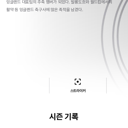
잉글랜드
대표팀의
주축
멤버가
되었다.
발롱도흐와
월드컵에서의
활약
등
잉글랜드
축구사에
많은
족적을
남겼다.
filter_center_focus
스트라이커
시즌 기록