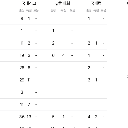
국내리그
유럽대회
국내컵
출장
득점
도움
출장
득점
도움
출장
득점
도움
e
8
1
-
1
-
e
1
-
1
-
e
e
11
2
-
2
-
2
1
-
e
19
3
-
6
4
-
1
-
e
28
8
-
2
-
29
11
-
3
1
-
3
-
11
7
-
36
13
-
5
1
-
4
2
-