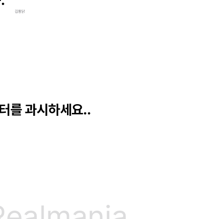
.
김통닭
게터를 과시하세요..
Realmania