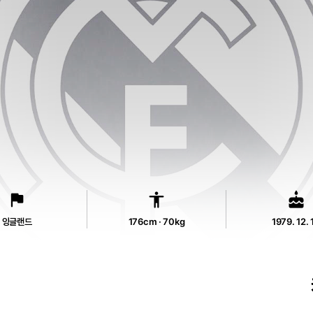
flag
accessibility
cake
잉글랜드
176cm · 70kg
1979. 12. 