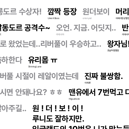
롱도르 수상자!
깜짝 등장
원더보이
머리
Like A Boss
orionysd
어메이징상철
발동도르 공격수~
오언. 지금. 어딧지..
반
기
라데시마
라데시
 왔었는데..리버풀이 우승하고..
왕자님
호날두짱짱맨
축하한다
유리몸 ㅠ
ShiningLune
버풀 시절이 레알이였는데
진짜 불쌍함.
이에로
시면 안돼나요? ㅎㅎ
맨유에서 7번먹고 다
Higuatovic
아주길..
원 ! 더 ! 보 ! 이 !
루니도 잘하지만.