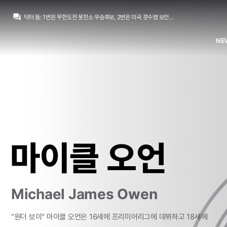
아자차타
:
귈러도 이제 앳된느낌이없군요
question_answer
닥터 둠
:
1번은 무한도전 못친소 우승후보, 2번은 미국 콧수염 보안관, 3번은 어.... 음...
뉴스봇
:
AS) 레알 마드리드 재정 전략 공개
흰둥이
:
ㅋㅋㅋ 저건 진짜 너무한데 ㅋㅋㅋ 근데 웃긴건 인정
NE
챔스3연패
:
엌ㅋㅋㅋㅋㅋㅋㅋㅋ
닥터 둠
:
www.fmkorea.com/10190343611
챔스3연패
:
와 ㄷㄷ 마지막 컷백 내주는거까지
ㅇ-ㅇ
:
치인다… 외모 물올랐어
ㅇ-ㅇ
:
m.fmkorea.com/index.php?mid=football_world&category=233499071&document_srl=10190273886
뉴스봇
:
The Athletic) 축구 최악의 이적 논란 톱10
아자차타
:
귈러도 이제 앳된느낌이없군요
마이클 오언
Michael James Owen
"원더
보이"
마이클
오언은
16세에
프리미어리그에
데뷔하고
18세에