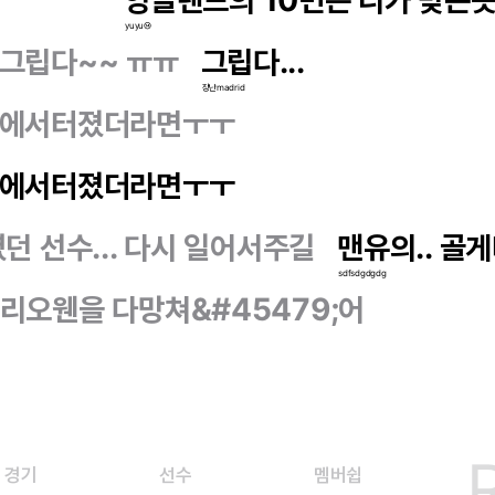
잉글랜드의 10번은 니가 맞는듯
yuyu⑭
 그립다~~ ㅠㅠ
그립다...
장난madrid
알에서터졌더라면ㅜㅜ
알에서터졌더라면ㅜㅜ
던 선수... 다시 일어서주길
맨유의.. 골
sdfsdgdgdg
리오웬을 다망쳐&#45479;어
경기
선수
멤버쉽