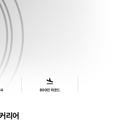
flight_land
14
800만 파운드
커리어