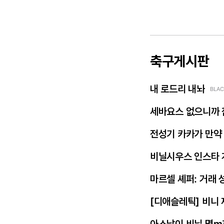
축구게시판
내 로드리 내놔
BLAC
세바요스 없으니까 
전성기 카카가 만약
비닐시우스 인스타 
마르셀 셰퍼: 거래 
[디애슬레틱] 비니