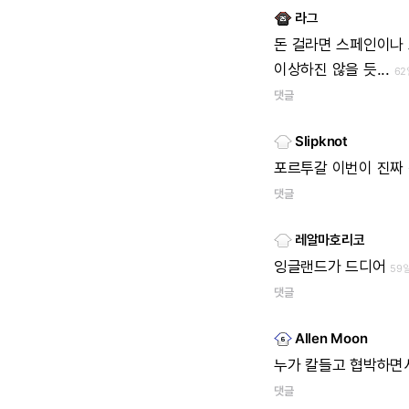
라그
돈
걸라면
스페인이나
이상하진
않을
듯...
62
댓글
Slipknot
포르투갈
이번이
진짜
댓글
레알마호리코
잉글랜드가
드디어
59
댓글
Allen Moon
누가
칼들고
협박하면
댓글