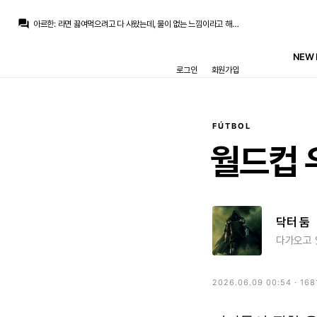
San Iker
:
그래서 제일 좋은 게 로드리고 로드리가 안된다면 다른 선수라도 물어와야죠
question_answer
아르한
:
라면 끓여먹으려고 다 사왔는데, 물이 없는 느낌이라고 해야 하나
La Decimoquinta
:
의지가 있냐가 문제겠지만 벨추발 안믿겠다하면 전 현실적인 대안은 저런 베테랑들 영입이 대안이라 보긴 합니다
아르한
:
사실 다른 것보다 그냥 3선 보강 안 한게 말이 안 되요
NEW 
San Iker
:
게다가 연봉도 많이 받지 않는 축이라
로그인
회원가입
San Iker
:
이적료가 워낙 싸서 2년 정도 활약한다면 밥값은 해주는 거죠
아르한
:
좀 문제기는 하겠죠
아르한
:
뭐 그것도 한 2년 있다가 32살 둠이 폐급되서 남아있으면
La Decimoquinta
:
피지컬에 의존하는 풀백이라 4년은 좀 많았다는 생각이 들어서
닥터 둠
:
THR) 스파이더맨 5편은 나루토 때문에 당장에는 사전작업 없을 예정
FÚTBOL
San Iker
:
그래서 제일 좋은 게 로드리고 로드리가 안된다면 다른 선수라도 물어와야죠
월드컵
닥터 둠
다가오고 
2026.06.09 00:54 · 168