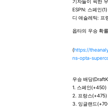
기자들이
픽한
ESPN: 스페인(1)
디
애슬레틱:
프랑
옵타의
우승
확
(
https://theanal
ns-opta-superc
우승 배당(DraftK
1. 스페인(+450)
2. 프랑스(+475)
3. 잉글랜드(+70