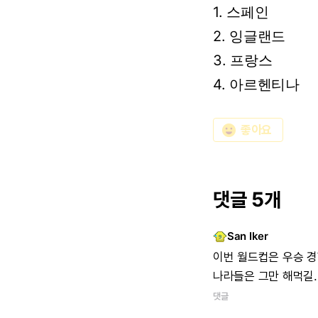
1. 스페인
2. 잉글랜드
3. 프랑스
4.
아르헨티나
emoji_emotions
좋아요
댓글 5개
San Iker
이번
월드컵은
우승
경
나라들은
그만
해먹길.
댓글