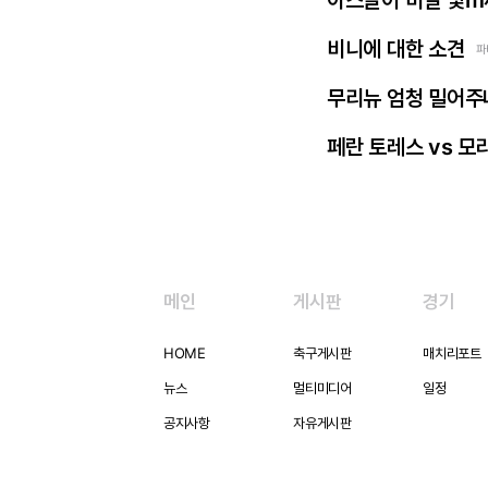
아스날이 비닐 몇m
비니에 대한 소견
파
무리뉴 엄청 밀어주
페란 토레스 vs 모
메인
게시판
경기
HOME
축구게시판
매치리포트
뉴스
멀티미디어
일정
공지사항
자유게시판