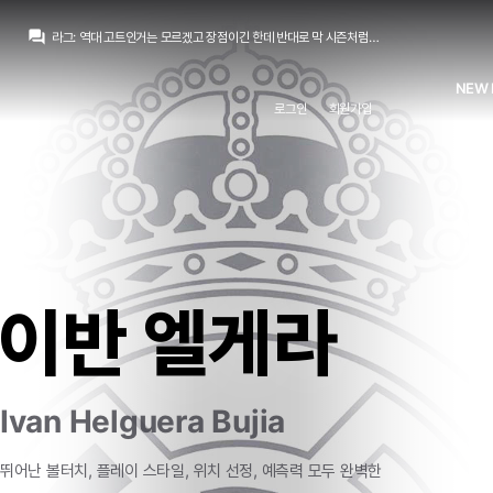
모하니
:
안첼마저도 누구랑 붙여도 시너지 못찾은게 추멘
question_answer
라그
:
역대 고트인거는 모르겠고 장점이긴 한데 반대로 막 시즌처럼 없는 크로스 찾다가 망하기도 했죠
라그
:
그거야 뭐 수비 스타일 얘기고 킥은 오히려 추멘이 저 셋 중에서도 좋죠.
모하니
:
전개야 역습짜는건 무리뉴가 나은데 있는선수로 중원조합 짜서 밸런스 맞추는거는 안첼이 역대 고트 아닌가요?
NEW 
no6Redondo
:
무리뉴라면 아놀드 기대합니다
로그인
회원가입
모하니
:
추멘 수비도 완전 존디펜스죠. 자기지역으로 올때만 경합으로 볼뺐지 좌우 넓은지역 커버하던 에시앙 마케렐레 카세미루랑도 다르고 그냥 다 어딘가 아쉬움
no6Redondo
:
누가 담당할런지
no6Redondo
:
역습시발점을
라그
:
볼 소유나 순환은 몰라도 볼의 전진이라는 측면에서는 딱히 무리뉴가 안체로티보다 뒤질 것도 없죠 둘 다 낡았고
no6Redondo
:
발베는 시도는 잘 해요
모하니
:
안첼마저도 누구랑 붙여도 시너지 못찾은게 추멘
이반 엘게라
Ivan Helguera Bujia
뛰어난
볼터치,
플레이
스타일,
위치
선정,
예측력
모두
완벽한