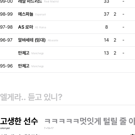
99-00
레알 마드리드
33
-
Real Madrid
98-99
에스파뇰
37
2
-
Espanyol
97-98
AS 로마
8
-
AS Roma
96-97
알바세테 (임대)
14
2
-
Albacete
만체고
13
2
-
Manchego
95-96
만체고
Manchego
고생한 선수
ㅋㅋㅋㅋㅋ멋잇게 털릴 줄 
orionysd
7+10=17