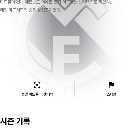
미드필더였다.
페르난도
이에로
은퇴
이후에는
센터백으로
뛰었다.
레알
마드리드의
숨은
살림꾼이었다.
filter_center_focus
flag
중앙 미드필더, 센터백
스페인
시즌 기록