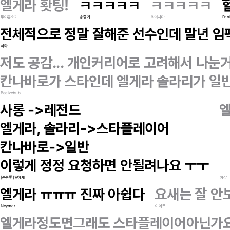
엘게라 홧팅!
ㅋㅋㅋㅋㅋ
ㅋㅋㅋㅋㅋ
푸야횬소기
송중기
라데시마
Pani
전체적으로 정말 잘해준 선수인데 말년 임팩
낙화
저도 공감... 개인커리어로 고려해서 나눈
칸나바로가 스타인데 엘게라 솔라리가 일
Beelzebub
사롱 ->레전드
엘
엘게라, 솔라리->스타플레이어
칸나바로->일반
이렇게 정정 요청하면 안될려나요 ㅜㅜ
[순수男]쌀허세
이장
엘게라 ㅠㅠㅠ 진짜 아쉽다
요새는 잘 안보
Neymar
이에로
엘게라정도면그래도 스타플레이어아닌가요