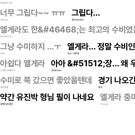
호날마드리드
너무 그립다~~ ㅠㅠ
그립다...
sksklsa
장난madrid
엘게라도 한&#46468;는 최고의 수비였는
투더MOON
그냥 수미하지 ...ㅜ
엘게라... 정말 수비
Nell
No.7 라주장
아쉽다 엘게라
아아 &#51512;장... 
스테반 요베티치
Galáctico
수미로 쭉 갔으면 좋았을텐데
경기 나오긴
제주감귤
핑키
약간 유진박 형님 필이 나네요
엘게라 중미
갈락티코[중1]
F.Gago