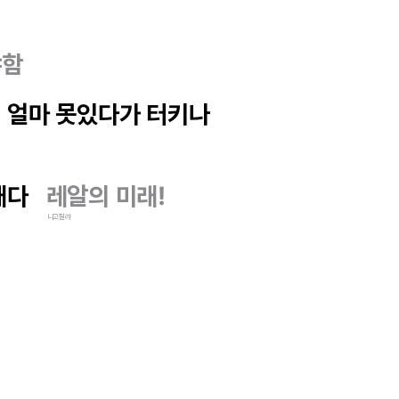
야함
기 얼마 못있다가 터키나
래다
레알의 미래!
니고질라