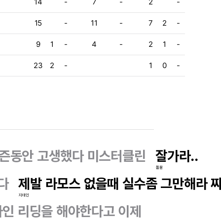
14
-
7
-
2
-
15
-
11
-
7
2
-
9
1
-
4
-
2
1
-
23
2
-
1
0
-
시즌동안 고생했다 미스터클린
잘가라..
돌꿀
다
제발 라모스 없을때 실수좀 그만해라 
지데인
라인 리딩을 해야한다고 이제