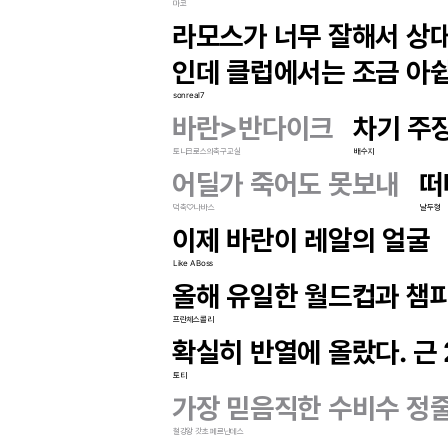
마코
라모스가 너무 잘해서 상대
인데 클럽에서는 조금 아
sonreal7
바란>반다이크
차기 주
토니크로스의축구교실
배수지
어딜가 죽어도 못보내
떠
덕축♡나바스
날두형
이제 바란이 레알의 얼굴
Like A Boss
올해 유일한 월드컵과 챔
프란체스콜리
확실히 반열에 올랐다. 근
토티
가장 믿음직한 수비수 정
철강왕 갓초 페르난데스