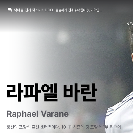
라그
:
다 챙겨본 건 아니지만 스몰빌 고담 펭귄 애로우 플래시 이런게 더 항상 낫고 영화는 어중간...
question_answer
닥터 둠
:
전에 잭 스나가 DCEU 출범하기 전에 워너한테 첫 기획안으로 맨옵스->배대슈->저스티스 리그 3부작을 내놨다가 워너가 깠잖아요
닥터 둠
:
마블도 어벤져스로 입지를 만들고 뽑기 시작했죠
라그
:
피스메이커 드라마 같은건 차라리 나은데...
NE
라그
:
소니 스파이더맨 시리즈에서 마담웹, 모비우스, 크레이븐 날려먹은 것도 비슷한 맥락이 느껴지구요
라그
:
안정적으로 시리즈를 못 뽑아내는데 영화를 너무 많이 준비하는 느낌
흰둥이
:
ㅋㅋ 브레이니악 벌써 나오는건 좀 이르긴 한데 제임스 건이면 걍 재밌게 만들긴 할듯 ㅋㅋ
닥터 둠
:
하... 근데 브레이니악을 벌써 꺼내드는게 맞나...
닥터 둠
:
만약에 맨 오브 투모로우 평가 괜찮으면 제임스 건은 1선 현장 감독이 적합하다고 결론 내려도 될거 같아요
San Iker
:
제임스 건도 DC 살리기는 실패하는 거 같아요
라그
:
다 챙겨본 건 아니지만 스몰빌 고담 펭귄 애로우 플래시 이런게 더 항상 낫고 영화는 어중간...
라파엘 바란
Raphael Varane
장신의
프랑스
출신
센터백이다.
10-11
시즌에
갓
프랑스
1부
리그에