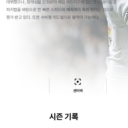
데뷔했으나,
장래성을
인정받아
레알
마드리드에
입단했다.
경이로운
피지컬을
바탕으로
한
빠른
스피드와
예측력이
특히
뛰어난
것으로
평가
받고
있다.
또한
수비형
미드필더로
활약이
가능하다.
filter_center_focus
센터백
시즌 기록