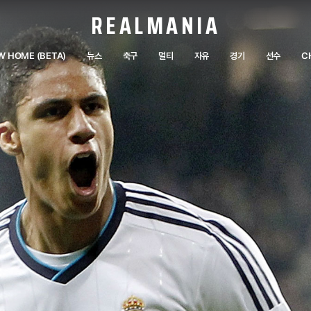
REALMANIA
W HOME (BETA)
뉴스
축구
멀티
자유
경기
선수
C