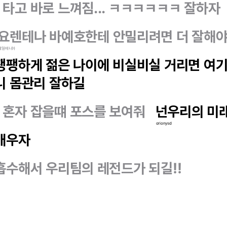
타고 바로 느껴짐... ㅋㅋㅋㅋㅋㅋ 잘하자
요렌테나 바예호한테 안밀리려면 더 잘해
베일매니아
팽팽하게 젊은 나이에 비실비실 거리면 여
니 몸관리 잘하길
 혼자 잡을떄 포스를 보여줘
넌우리의 미
orionysd
 배우자
흡수해서 우리팀의 레전드가 되길!!