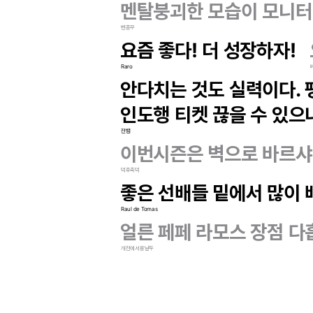
멘탈붕괴한 모습이 모니터 
벤총무
요즘 좋다! 더 성장하자!
Raro
안다치는 것도 실력이다. 
인도행 티켓 끊을 수 있으
전뱀
이번시즌은 벽으로 바르샤
덕후축덕
좋은 선배들 밑에서 많이
Raul de Tomas
얼른 페페 라모스 장점 다
개천에서용날두