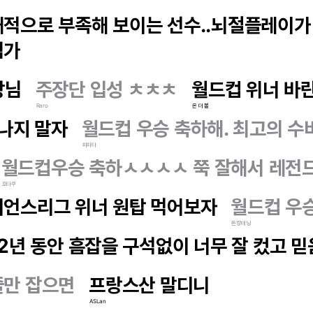
적으로 부족해 보이는 선수..뇌절플레이가
쉽가
장님
주장단 입성 ㅊㅊㅊ
월드컵 위너 바
Raro
온 더 볼
나지 말자
월드컵 우승 축하해. 최고의 수
피피타
월드컵우승 축하ㅅㅅㅅㅅ 쭉 잘해서 레전
호타쿠
피언스리그 위너 원탑 먹어보자
월드컵 우
돈캉테닝
 2년 동안 흠잡을 구석없이 너무 잘 컸고 
줄만 잡으면
프랑스산 말디니
ASLan