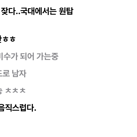
 잦다..국대에서는 원탑
란ㅎㅎ
비수가 되어 가는중
드로 남자
승 ㅊㅊㅊ
믿음직스럽다.