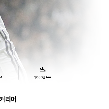
flight_land
24
1,000만 유로
커리어